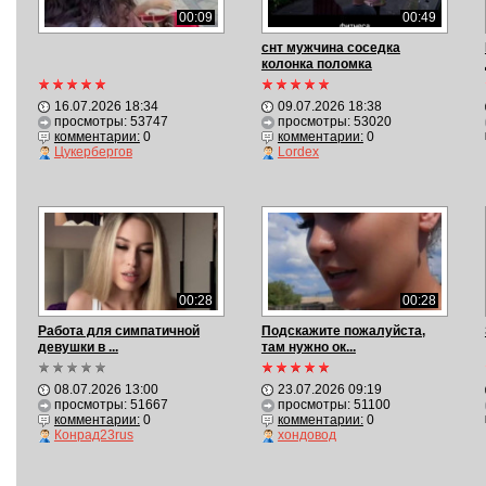
00:09
00:49
снт мужчина соседка
колонка поломка
16.07.2026 18:34
09.07.2026 18:38
просмотры: 53747
просмотры: 53020
комментарии:
0
комментарии:
0
Цукербергов
Lordex
00:28
00:28
Работа для симпатичной
Подскажите пожалуйста,
девушки в ...
там нужно ок...
08.07.2026 13:00
23.07.2026 09:19
просмотры: 51667
просмотры: 51100
комментарии:
0
комментарии:
0
Конрад23rus
хондовод