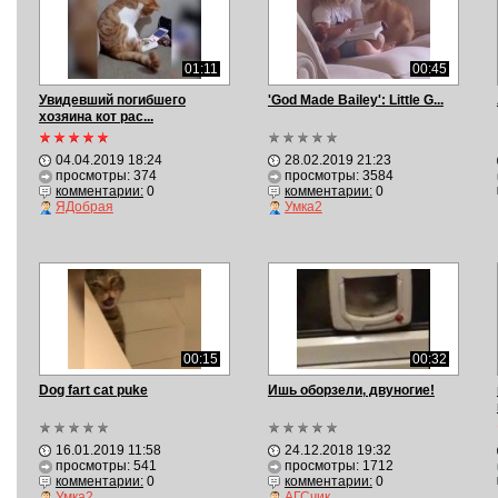
01:11
00:45
Увидевший погибшего
'God Made Bailey': Little G...
хозяина кот рас...
04.04.2019 18:24
28.02.2019 21:23
просмотры: 374
просмотры: 3584
комментарии:
0
комментарии:
0
ЯДобрая
Умка2
00:15
00:32
Dog fart cat puke
Ишь оборзели, двуногие!
16.01.2019 11:58
24.12.2018 19:32
просмотры: 541
просмотры: 1712
комментарии:
0
комментарии:
0
Умка2
АГСчик