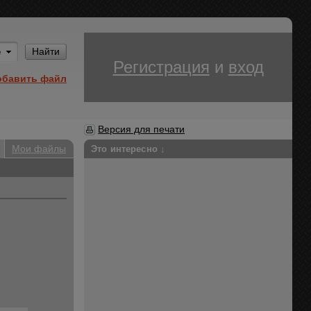
Им
Найти
Регистрация
и
вход
обавить файл
Версия для печати
Мои файлы
Это интересно ↓