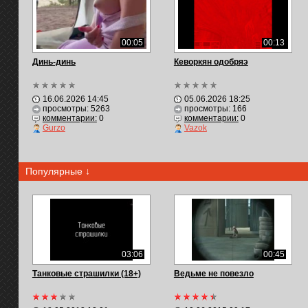
00:05
00:13
Динь-динь
Кеворкян одобряэ
16.06.2026 14:45
05.06.2026 18:25
просмотры: 5263
просмотры: 166
комментарии:
0
комментарии:
0
Gurzo
Vazok
Популярные ↓
03:06
00:45
Танковые страшилки (18+)
Ведьме не повезло