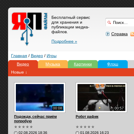
Бесплатный сервис
для хранения и
публикации медиа-
файлов.
Справка
Подробнее »
Главная
/
Видео
/
Игры
Видео
Музыка
Картинки
Флэш
Новые ↓
00:08
00:57
Подожди, сейчас приём
Робот рафик
попробую⁠
02.08.2026 18:36
01.08.2026 16:23