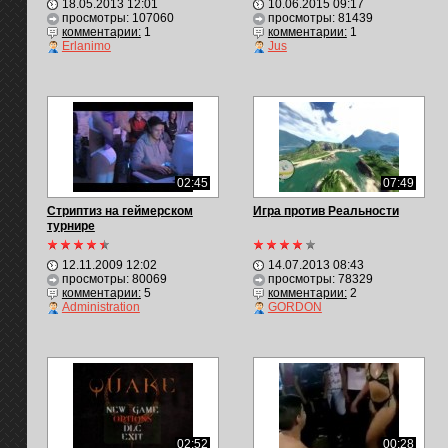
18.05.2013 12:01
10.06.2015 09:17
просмотры: 107060
просмотры: 81439
комментарии:
1
комментарии:
1
Erlanimo
Jus
02:45
07:49
Стриптиз на геймерском
Игра против Реальности
турнире
12.11.2009 12:02
14.07.2013 08:43
просмотры: 80069
просмотры: 78329
комментарии:
5
комментарии:
2
Administration
GORDON
02:52
00:28