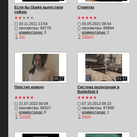
Если бы Quake выпустили
Стриптиз
сейчас
03.11.2011 13:54
05.05.2021 08:54
просмотры: 69770
просмотры: 69684
комментарии:
3
комментарии:
2
Jus
EMaxV
00:27
01:47
Простил измену
Система разрушения в
Battlefield 4
21.07.2022 00:04
07.10.2013 09:15
просмотры: 68327
просмотры: 67899
комментарии:
0
комментарии:
1
Tombili
besiq