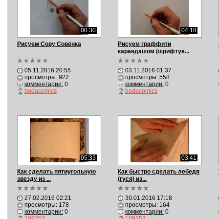
00:30
04:18
Рисуем Сову Совёнка
Рисуем граффити
карандашом (шрифтуе...
05.11.2016 20:55
03.11.2016 01:37
просмотры: 922
просмотры: 558
комментарии:
0
комментарии:
0
bodacomics
bodacomics
05:33
03:41
Как сделать пятиугольную
Как быстро сделать лебедя
звезду из ...
(гуся) из...
27.02.2016 02:21
30.01.2016 17:18
просмотры: 178
просмотры: 164
комментарии:
0
комментарии:
0
109253
109253