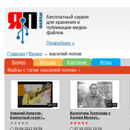
Бесплатный сервис
для хранения и
публикации медиа-
файлов.
Подробнее »
Главная
/
Видео
→ василий попов
Видео
Музыка
Картинки
Флэш
Файлы с тэгом «василий попов» ↓
04:01
02:58
Аркадий Хоралов -
Валентина Толкунова у
Бархатный сезон (...
Андрея Малахо...
25.04.2012 20:59
07.10.2011 20:19