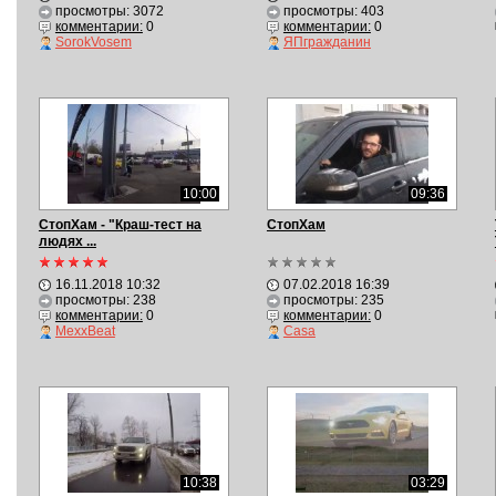
просмотры: 3072
просмотры: 403
комментарии:
0
комментарии:
0
SorokVosem
ЯПгражданин
10:00
09:36
СтопХам - "Краш-тест на
СтопХам
людях ...
16.11.2018 10:32
07.02.2018 16:39
просмотры: 238
просмотры: 235
комментарии:
0
комментарии:
0
MexxBeat
Casa
10:38
03:29