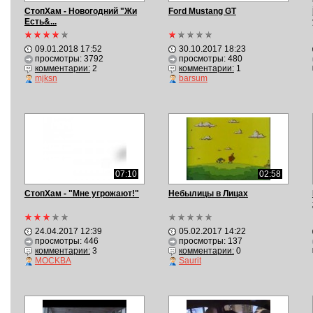
СтопХам - Новогодний "Жи
Ford Mustang GT
Есть&...
09.01.2018 17:52
30.10.2017 18:23
просмотры: 3792
просмотры: 480
комментарии:
2
комментарии:
1
mjksn
barsum
07:10
02:58
СтопХам - "Мне угрожают!"
Небылицы в Лицах
24.04.2017 12:39
05.02.2017 14:22
просмотры: 446
просмотры: 137
комментарии:
3
комментарии:
0
MOCKBA
Saurit