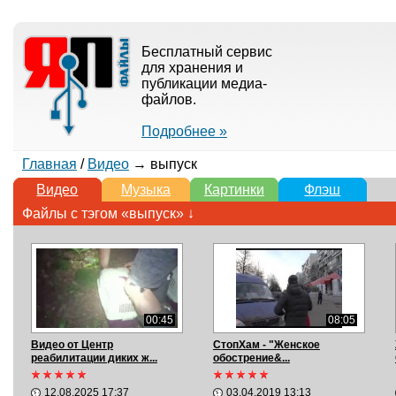
Бесплатный сервис
для хранения и
публикации медиа-
файлов.
Подробнее »
Главная
/
Видео
→ выпуск
Видео
Музыка
Картинки
Флэш
Файлы с тэгом «выпуск» ↓
00:45
08:05
Видео от Центр
СтопХам - "Женское
реабилитации диких ж...
обострение&...
12.08.2025 17:37
03.04.2019 13:13