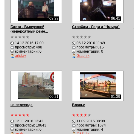
03:38
06:41
Баста - Выпускной
СтопХам - Леди и "Чмыри"
(невероятный реме...
14.12.2016 17:00
06.12.2016 11:49
просмотры: 498
просмотры: 815
комментарии:
0
комментарии:
0
artplay
Graphik
00:21
01:39
на переходе
Вранье
12.11.2016 13:42
11.09.2016 08:09
просмотры: 10643
просмотры: 1674
комментарии:
0
комментарии:
4
avals
f983lda