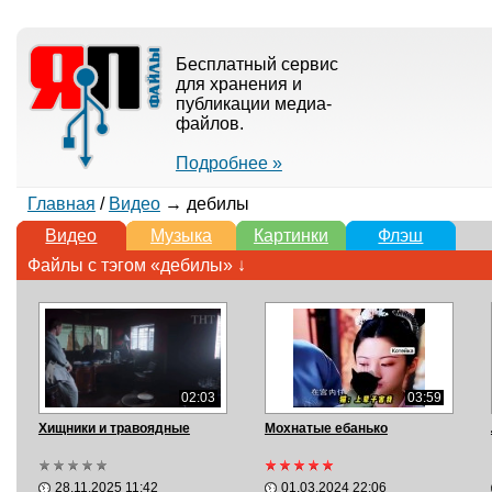
Бесплатный сервис
для хранения и
публикации медиа-
файлов.
Подробнее »
Главная
/
Видео
→ дебилы
Видео
Музыка
Картинки
Флэш
Файлы с тэгом «дебилы» ↓
02:03
03:59
Хищники и травоядные
Мохнатые ебанько
28.11.2025 11:42
01.03.2024 22:06