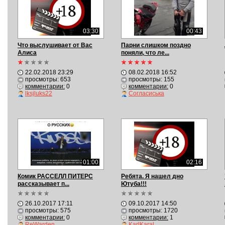
03:30
00:43
Что выслушивает от Вас
Парни слишком поздно
Алиса
поняли, что ле...
22.02.2018 23:29
08.02.2018 16:52
просмотры: 653
просмотры: 155
комментарии:
0
комментарии:
0
lksjluks22
Согласиська
01:00
02:16
Комик РАССЕЛЛ ПИТЕРС
Ребята. Я нашел дно
рассказывает п...
Ютуба!!!
26.10.2017 17:11
09.10.2017 14:50
просмотры: 575
просмотры: 1720
комментарии:
0
комментарии:
1
ReWarden
KarlKaral