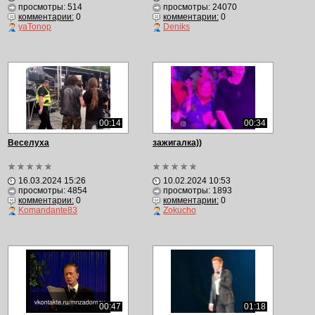
просмотры: 514
просмотры: 24070
комментарии:
0
комментарии:
0
yaTonop
Deniks
00:14
00:34
Веселуха
зажигалка))
16.03.2024 15:26
10.02.2024 10:53
просмотры: 4854
просмотры: 1893
комментарии:
0
комментарии:
0
Komandante83
Zokucho
00:47
01:18