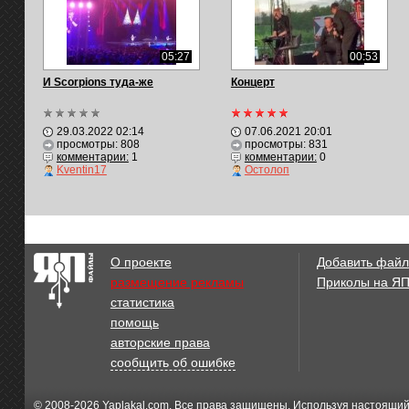
05:27
00:53
И Scorpions туда-же
Концерт
29.03.2022 02:14
07.06.2021 20:01
просмотры: 808
просмотры: 831
комментарии:
1
комментарии:
0
Kventin17
Остолоп
О проекте
Добавить файл
размещение рекламы
Приколы на Я
статистика
помощь
авторские права
сообщить об ошибке
© 2008-2026
Yaplakal.com
. Все права защищены. Используя настоящий