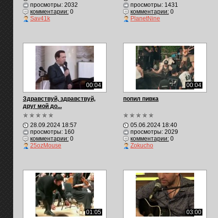
просмотры: 2032
просмотры: 1431
комментарии:
0
комментарии:
0
Sav41k
PlanetNine
00:04
00:04
Здравствуй, здравствуй,
попил пивка
друг мой до...
28.09.2024 18:57
05.06.2024 18:40
просмотры: 160
просмотры: 2029
комментарии:
0
комментарии:
0
25ozMouse
Zokucho
01:05
03:00