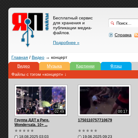
Бесплатный сервис
для хранения и
публикации медиа-
файлов.
Справка
Подробнее »
Главная
/
Видео
→ концерт
Видео
Музыка
Картинки
Флэш
Файлы с тэгом «концерт» ↓
02:49
00:17
Группа ДДТ в Риге.
1750110757710679
Wondersala. 10+ ...
18.08.2025 03:03
19.06.2025 09:23