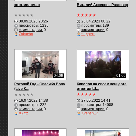
котэ-меломан
Виталий Аксенов - Разговор
30.09.2023 20:26
23.04.2023 00:22
просмотры: 1235
просмотры: 139
комментарии:
0
комментарии:
0
Zokucho
яндрекс
04:09
01:06
Роковой Год - Спасибо Вова
Кипелов на своём концерте
(Live К...
ответил Ш...
16.07.2022 14:38
27.05.2022 14:41
просмотры: 222
просмотры: 14008
комментарии:
0
комментарии:
0
XYYz
Kventin17