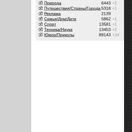
Природа
6443
+2
Путешествия/Cтраны/Города
5318
+1
Реклама
2139
Семья/Дом/Дети
5862
+1
Спорт
13581
+1
Техника/Наука
13453
+2
Юмор/Приколы
89143
+34