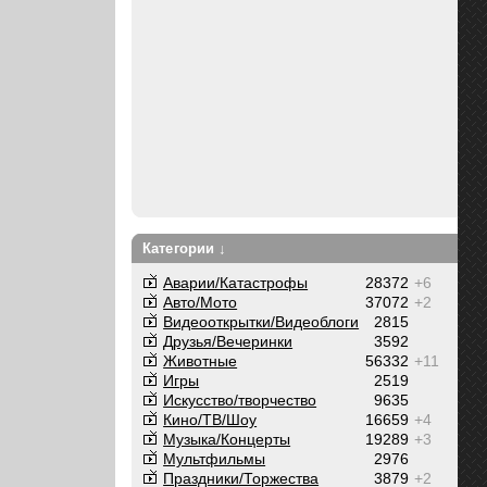
Категории ↓
Аварии/Катастрофы
28372
+6
Авто/Мото
37072
+2
Видеооткрытки/Видеоблоги
2815
Друзья/Вечеринки
3592
Животные
56332
+11
Игры
2519
Искусство/творчество
9635
Кино/ТВ/Шоу
16659
+4
Музыка/Концерты
19289
+3
Мультфильмы
2976
Праздники/Торжества
3879
+2