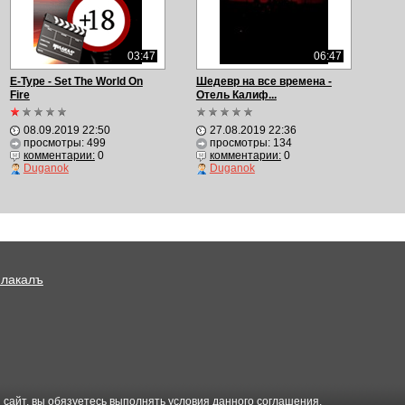
03:47
06:47
E-Type - Set The World On
Шедевр на все времена -
Fire
Отель Калиф...
08.09.2019 22:50
27.08.2019 22:36
просмотры: 499
просмотры: 134
комментарии:
0
комментарии:
0
Duganok
Duganok
Плакалъ
 сайт, вы обязуетесь выполнять условия данного
соглашения
.