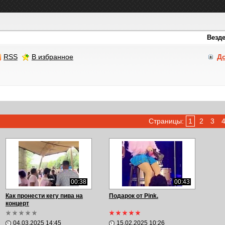
RSS
В избранное
Д
Страницы:
1
2
3
00:38
00:43
Как пронести кегу пива на
Подарок от Pink.
концерт
04.03.2025 14:45
15.02.2025 10:26