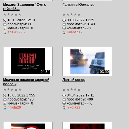
Михаил Задорнов "Суп с
Галкин в Юрмале.
гайкой&...
10.11.2022 12:18
08.08.2022 11:25
просмотры: 111
просмотры: 3143
комментарии:
0
комментарии:
0
алекс1776
Kventin17
04:34
03:50
Мрачные поселки средней
Лютый север
полосы
13.05.2022 17:55
04.04.2022 17:11
просмотры: 420
просмотры: 409
комментарии:
0
комментарии:
0
nikola29
nikola29