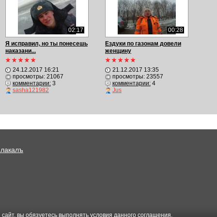
02:17
00:28
Я исправил, но ты понесешь
Ездуки по газонам довели
наказани...
женщину
24.12.2017 16:21
21.12.2017 13:35
просмотры: 21067
просмотры: 23557
комментарии:
3
комментарии:
4
sasha121982
Jus
Плакалъ
 сайт, вы обязуетесь выполнять условия данного
соглашения
.