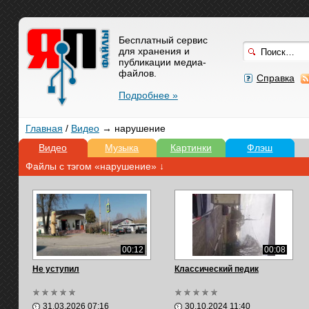
Бесплатный сервис
для хранения и
публикации медиа-
файлов.
Справка
Подробнее »
Главная
/
Видео
→ нарушение
Видео
Музыка
Картинки
Флэш
Файлы с тэгом «нарушение» ↓
00:12
00:08
Не уступил
Классический педик
31.03.2026 07:16
30.10.2024 11:40