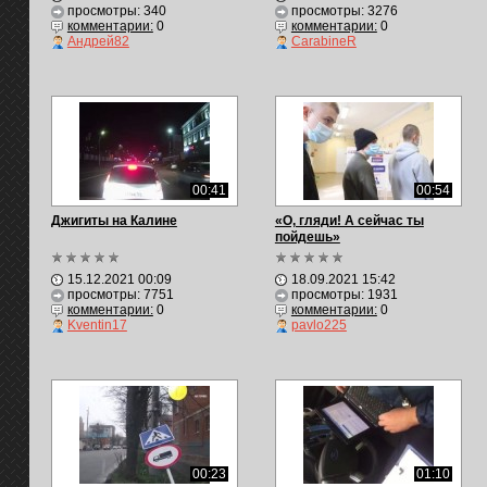
просмотры: 340
просмотры: 3276
комментарии:
0
комментарии:
0
Андрей82
CarabineR
00:41
00:54
Джигиты на Калине
«О, гляди! А сейчас ты
пойдешь»
15.12.2021 00:09
18.09.2021 15:42
просмотры: 7751
просмотры: 1931
комментарии:
0
комментарии:
0
Kventin17
pavlo225
00:23
01:10