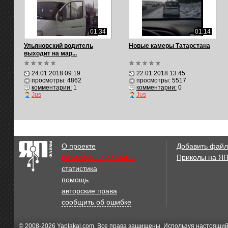
01:34
01:14
Ульяновский водитель
Новые камеры Татарстана
выходит на мар...
24.01.2018 09:19
22.01.2018 13:45
просмотры: 4862
просмотры: 5517
комментарии:
1
комментарии:
0
Jus
Jus
О проекте
Добавить файл
размещение рекламы
Приколы на Я
статистика
помощь
авторские права
сообщить об ошибке
© 2008-2026
Yaplakal.com
. Все права защищены. Используя настоящий