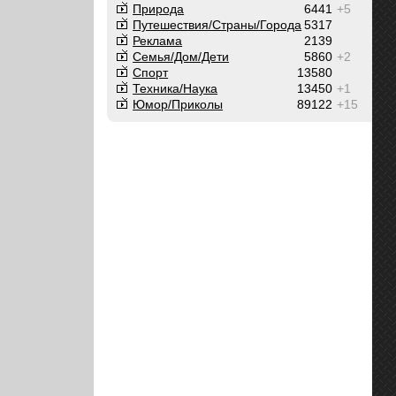
Природа
6441
+5
Путешествия/Cтраны/Города
5317
Реклама
2139
Семья/Дом/Дети
5860
+2
Спорт
13580
Техника/Наука
13450
+1
Юмор/Приколы
89122
+15