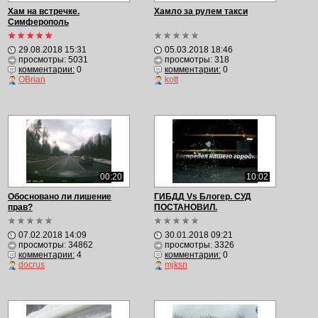
Хам на встречке.
Хамло за рулем такси
Симферополь
29.08.2018 15:31
05.03.2018 18:46
просмотры: 5031
просмотры: 318
комментарии:
0
комментарии:
0
OBrian
kott
00:20
10:02
Обосновано ли лишение
ГИБДД Vs Блогер. СУД
прав?
ПОСТАНОВИЛ.
07.02.2018 14:09
30.01.2018 09:21
просмотры: 34862
просмотры: 3326
комментарии:
4
комментарии:
0
docrus
mjksn