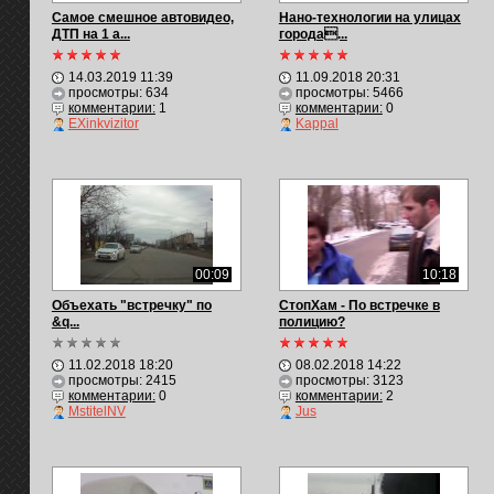
Самое смешное автовидео,
Нано-технологии на улицах
ДТП на 1 а...
города...
14.03.2019 11:39
11.09.2018 20:31
просмотры: 634
просмотры: 5466
комментарии:
1
комментарии:
0
EXinkvizitor
Kappal
00:09
10:18
Объехать "встречку" по
СтопХам - По встречке в
&q...
полицию?
11.02.2018 18:20
08.02.2018 14:22
просмотры: 2415
просмотры: 3123
комментарии:
0
комментарии:
2
MstitelNV
Jus