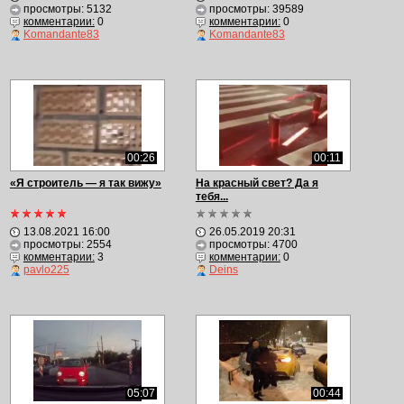
просмотры: 5132
просмотры: 39589
комментарии:
0
комментарии:
0
Komandante83
Komandante83
00:26
00:11
«Я строитель — я так вижу»
На красный свет? Да я
тебя...
13.08.2021 16:00
26.05.2019 20:31
просмотры: 2554
просмотры: 4700
комментарии:
3
комментарии:
0
pavlo225
Deins
05:07
00:44