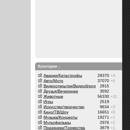
Категории ↓
Аварии/Катастрофы
28370
+4
Авто/Мото
37070
+6
Видеооткрытки/Видеоблоги
2815
Друзья/Вечеринки
3592
Животные
56330
+11
Игры
2519
Искусство/творчество
9634
+3
Кино/ТВ/Шоу
16651
+5
Музыка/Концерты
19271
+1
Мультфильмы
2976
+2
Праздники/Торжества
3879
+1