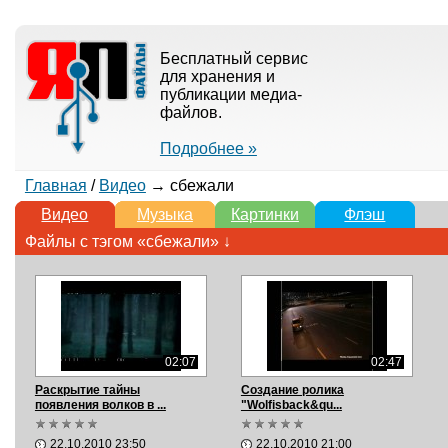
Бесплатный сервис
для хранения и
публикации медиа-
файлов.
Подробнее »
Главная
/
Видео
→ сбежали
Видео
Музыка
Картинки
Флэш
Файлы с тэгом «сбежали» ↓
02:07
02:47
Раскрытие тайны
Создание ролика
появления волков в ...
"Wolfisback&qu...
22.10.2010 23:50
22.10.2010 21:00