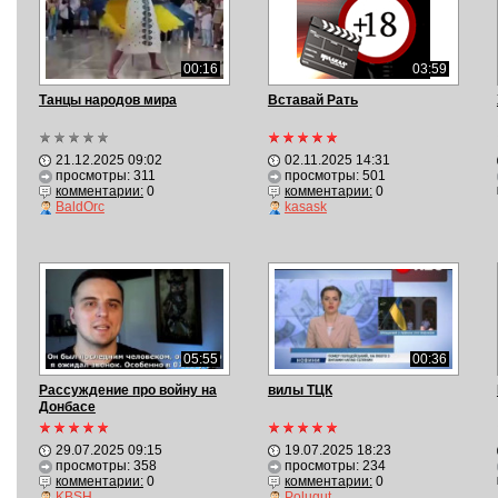
00:16
03:59
Танцы народов мира
Вставай Рать
21.12.2025 09:02
02.11.2025 14:31
просмотры: 311
просмотры: 501
комментарии:
0
комментарии:
0
BaldOrc
kasask
05:55
00:36
Рассуждение про войну на
вилы ТЦК
Донбасе
29.07.2025 09:15
19.07.2025 18:23
просмотры: 358
просмотры: 234
комментарии:
0
комментарии:
0
KBSH
Polugut