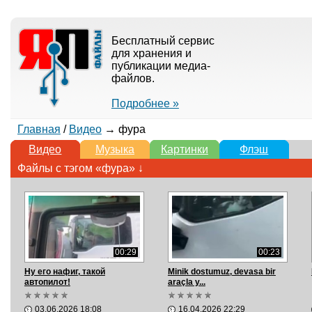
Бесплатный сервис
для хранения и
публикации медиа-
файлов.
Подробнее »
Главная
/
Видео
→ фура
Видео
Музыка
Картинки
Флэш
Файлы с тэгом «фура» ↓
00:29
00:23
Ну его нафиг, такой
Minik dostumuz, devasa bir
автопилот!
araçla y...
03.06.2026 18:08
16.04.2026 22:29