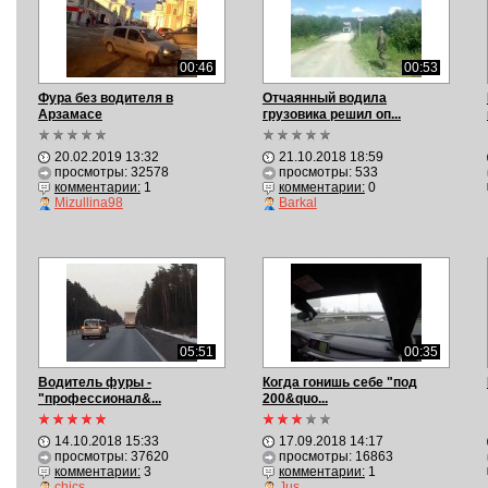
00:46
00:53
Фура без водителя в
Отчаянный водила
Арзамасе
грузовика решил оп...
20.02.2019 13:32
21.10.2018 18:59
просмотры: 32578
просмотры: 533
комментарии:
1
комментарии:
0
Mizullina98
Barkal
05:51
00:35
Водитель фуры -
Когда гонишь себе "под
"профессионал&...
200&quo...
14.10.2018 15:33
17.09.2018 14:17
просмотры: 37620
просмотры: 16863
комментарии:
3
комментарии:
1
chics
Jus