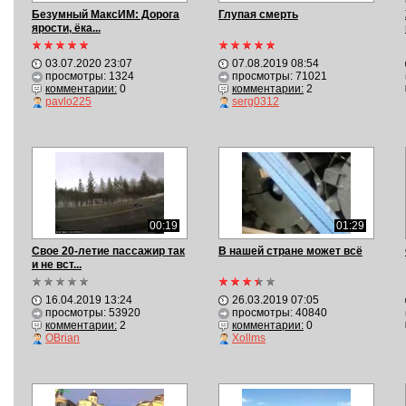
Безумный МаксИМ: Дорога
Глупая смерть
ярости, ёка...
03.07.2020 23:07
07.08.2019 08:54
просмотры: 1324
просмотры: 71021
комментарии:
0
комментарии:
2
pavlo225
serg0312
00:19
01:29
Свое 20-летие пассажир так
В нашей стране может всё
и не вст...
16.04.2019 13:24
26.03.2019 07:05
просмотры: 53920
просмотры: 40840
комментарии:
2
комментарии:
0
OBrian
Xollms