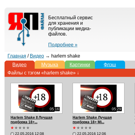
Бесплатный сервис
для хранения и
публикации медиа-
файлов.
Подробнее »
Главная
/
Видео
→ harlem shake
Видео
Музыка
Картинки
Флэш
Файлы с тэгом «harlem shake» ↓
05:16
05:29
Harlem Shake II Лучшая
Harlem Shake Лучшая
подборка 18+...
подборка 18+ Mi...
22.05.2016 12:08
22.05.2016 12:06