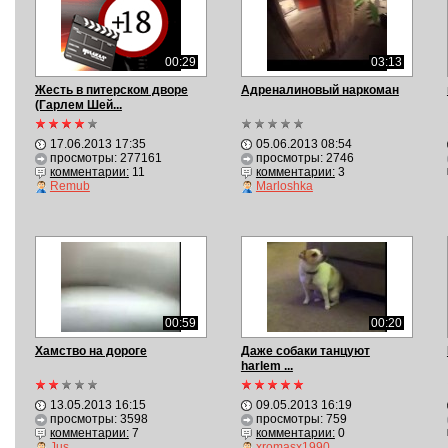
00:29
03:13
Жесть в питерском дворе
Адреналиновый наркоман
(Гарлем Шей...
17.06.2013 17:35
05.06.2013 08:54
просмотры: 277161
просмотры: 2746
комментарии:
11
комментарии:
3
Remub
Marloshka
00:59
00:20
Хамство на дороге
Даже собаки танцуют
harlem ...
13.05.2013 16:15
09.05.2013 16:19
просмотры: 3598
просмотры: 759
комментарии:
7
комментарии:
0
Jus
xromasx1990