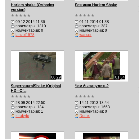
Harlem shake (Orthodox
Лезгинка Harlem Shake
version)
09.12.2014 11:36
01.11.2014 01:38
просмотры: 1310
просмотры: 387
комментарии:
0
комментарии:
0
lanzol1978
wasser
00:29
01:34
SupernaturalShake (Original
Чем бы запулить?
HD - Of...
28.09.2014 22:50
14.11.2013 18:44
просмотры: 134
просмотры: 1663
комментарии:
1
комментарии:
0
terabyte
Derax