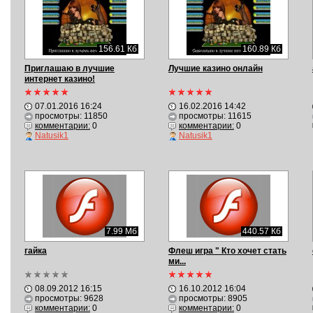
156.61 Кб
160.89 Кб
Приглашаю в лучшие
Лучшие казино онлайн
интернет казино!
07.01.2016 16:24
16.02.2016 14:42
просмотры: 11850
просмотры: 11615
комментарии:
0
комментарии:
0
Natusik1
Natusik1
7.99 Мб
440.57 Кб
гайка
Флеш игра " Кто хочет стать
ми...
08.09.2012 16:15
16.10.2012 16:04
просмотры: 9628
просмотры: 8905
комментарии:
0
комментарии:
0