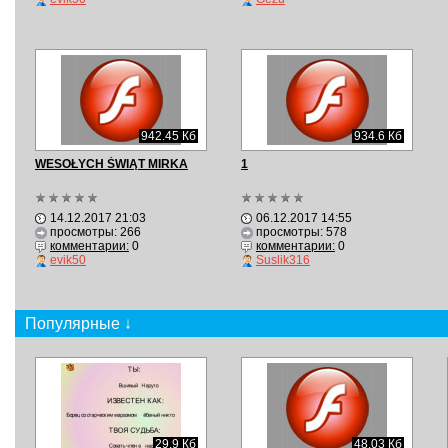
942.45 Кб
934.6 Кб
WESOŁYCH ŚWIĄT MIRKA
1
14.12.2017 21:03
06.12.2017 14:55
просмотры: 266
просмотры: 578
комментарии:
0
комментарии:
0
evik50
Suslik316
Популярные ↓
29.9 Кб
48.03 Кб