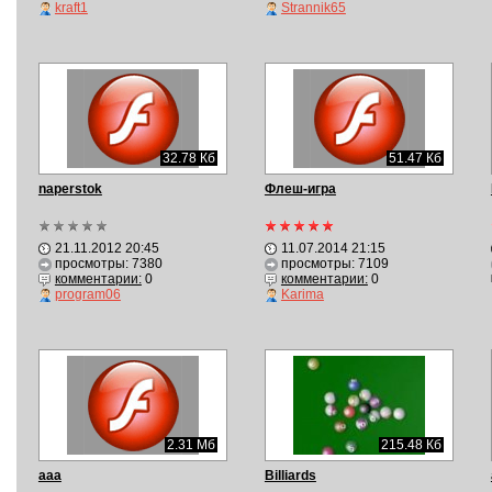
kraft1
Strannik65
32.78 Кб
51.47 Кб
naperstok
Флеш-игра
21.11.2012 20:45
11.07.2014 21:15
просмотры: 7380
просмотры: 7109
комментарии:
0
комментарии:
0
program06
Karima
2.31 Мб
215.48 Кб
aaa
Billiards