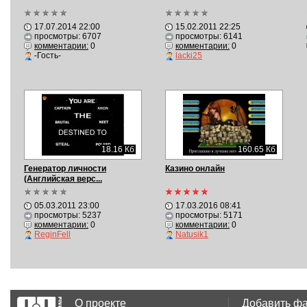
17.07.2014 22:00
15.02.2011 22:25
просмотры: 6707
просмотры: 6141
комментарии:
0
комментарии:
0
-Гость-
lacki25
18.16 Кб
160.65 Кб
Генератор личности
Казино онлайн
(Английская верс...
05.03.2011 23:00
17.03.2016 08:41
просмотры: 5237
просмотры: 5171
комментарии:
0
комментарии:
0
ReginFell
Natusik1
О проекте
Добавить ф