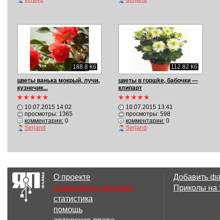
188.8 Кб
112.82 Кб
цветы ванька мокрый, лучи,
цветы в горшkе, бабочки —
кузнечик...
клипарт
10.07.2015 14:02
10.07.2015 13:41
просмотры: 1365
просмотры: 598
комментарии:
0
комментарии:
0
Serjand
Serjand
О проекте
Добавить ф
размещение рекламы
Приколы на
статистика
помощь