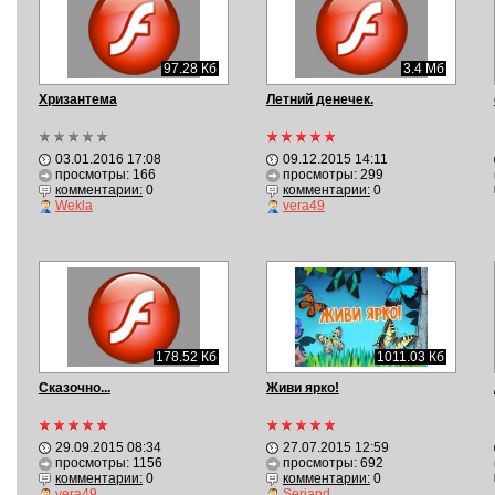
97.28 Кб
3.4 Мб
Хризантема
Летний денечек.
03.01.2016 17:08
09.12.2015 14:11
просмотры: 166
просмотры: 299
комментарии:
0
комментарии:
0
Wekla
vera49
178.52 Кб
1011.03 Кб
Сказочно...
Живи ярко!
29.09.2015 08:34
27.07.2015 12:59
просмотры: 1156
просмотры: 692
комментарии:
0
комментарии:
0
vera49
Serjand