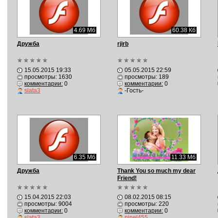
4.69 Мб
60.38 Кб
Дружба
rjirb
15.05.2015 19:33
05.05.2015 22:59
просмотры: 1630
просмотры: 189
комментарии:
0
комментарии:
0
slata3
-Гость-
6.35 Мб
11.33 Мб
Дружба
Thank You so much my dear
Friend!
15.04.2015 22:03
08.02.2015 08:15
просмотры: 9004
просмотры: 220
комментарии:
0
комментарии:
0
slata3
ninel455