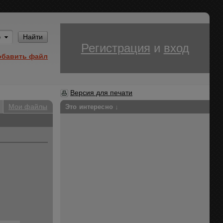
Им
Найти
Регистрация
и
вход
обавить файл
Версия для печати
Мои файлы
Это интересно ↓