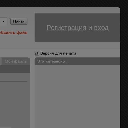
Им
Найти
Регистрация
и
вход
обавить файл
Версия для печати
Мои файлы
Это интересно ↓