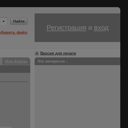
Им
Найти
Регистрация
и
вход
обавить файл
Версия для печати
Мои файлы
Это интересно ↓