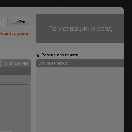
Им
Найти
Регистрация
и
вход
обавить файл
Версия для печати
Мои файлы
Это интересно ↓