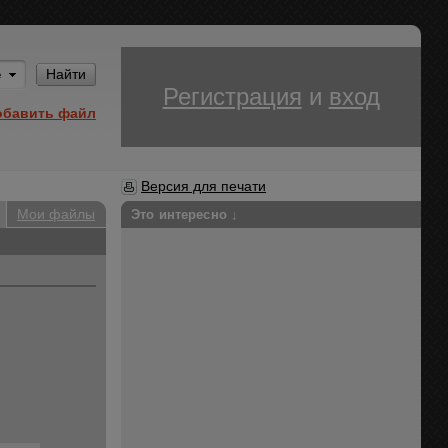
Им
Найти
Регистрация
и
вход
обавить файл
Версия для печати
Мои файлы
Это интересно ↓