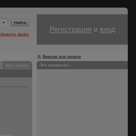
Им
Найти
Регистрация
и
вход
обавить файл
Версия для печати
Мои файлы
Это интересно ↓