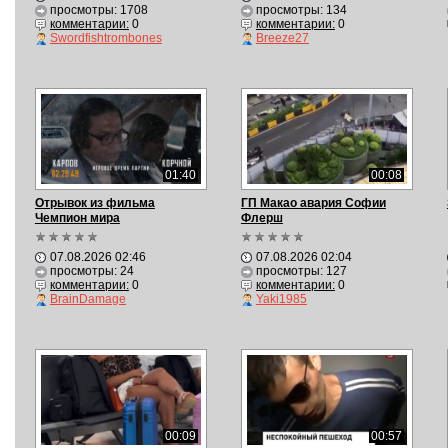
просмотры: 1708
просмотры: 134
комментарии:
0
комментарии:
0
Swordfishtrombones
Breeze27
01:40
00:08
Отрывок из фильма
ГП Макао авария Софии
Чемпион мира
Флерш
07.08.2026 02:46
07.08.2026 02:04
просмотры: 24
просмотры: 127
комментарии:
0
комментарии:
0
BrainDamage
Yaki1985
00:09
00:57