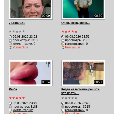
00:09
00:30
743489421
Оооо, юкка, ююю....
06.08.2026 23:52
06.08.2026 23:51
просмотры: 3313
просмотры: 2861
комментарии:
0
комментарии:
0
PlanetNine
Proxymuss
00:14
00:27
Рыба
Когда не можешь решить,
что взять.....
06.08.2026 23:49
06.08.2026 23:48
просмотры: 3188
просмотры: 3215
комментарии:
0
комментарии:
0
Proxymuss
PlanetNine