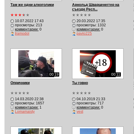
Там же одни алкоголики
Арнольд Шварценеггер на
съезде Респ...
10.07.2022 17:43
20.03.2022 17:35
просмотры: 213
просмотры: 1332
комментарии:
0
комментарии:
0
tramodol
pavlo225
00:19
00:11
Опричники
Ты говно
14.03.2020 22:38
04.10.2019 21:33
просмотры: 1657
просмотры: 717
комментарии:
1
комментарии:
0
Lomamaisty
vest