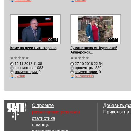
00:14
00:59
Кому на руси жить хорошо
Гуманитарка ст. Куринской
Апшеронск...
12.11.2018 11:38
27.10.2018 22:54
просмотры: 1083
просмотры: 889
комментарии:
0
комментарии:
0
Lycian
NoNameNo
О проекте
Добавить ф
размещение рекламы
Приколы на
статистика
помощь