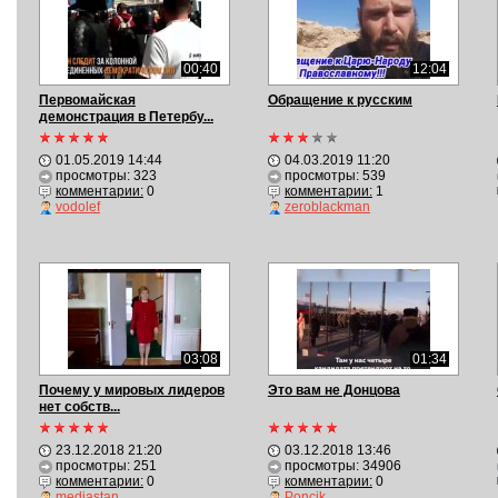
00:40
12:04
Первомайская
Обращение к русским
демонстрация в Петербу...
01.05.2019 14:44
04.03.2019 11:20
просмотры: 323
просмотры: 539
комментарии:
0
комментарии:
1
vodolef
zeroblackman
03:08
01:34
Почему у мировых лидеров
Это вам не Донцова
нет собств...
23.12.2018 21:20
03.12.2018 13:46
просмотры: 251
просмотры: 34906
комментарии:
0
комментарии:
0
mediastan
Poncik