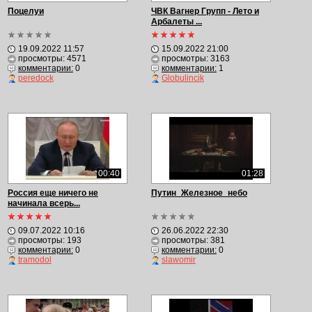
Поцелуи
ЧВК Вагнер Групп - Лето и
Арбалеты ...
19.09.2022 11:57
15.09.2022 21:00
просмотры: 4571
просмотры: 3163
комментарии:
0
комментарии:
1
peredock
Globulincik
00:40
01:28
Россия еще ничего не
Путин_Железное_небо
начинала всерь...
09.07.2022 10:16
26.06.2022 22:30
просмотры: 193
просмотры: 381
комментарии:
0
комментарии:
0
tramodol
slawomir