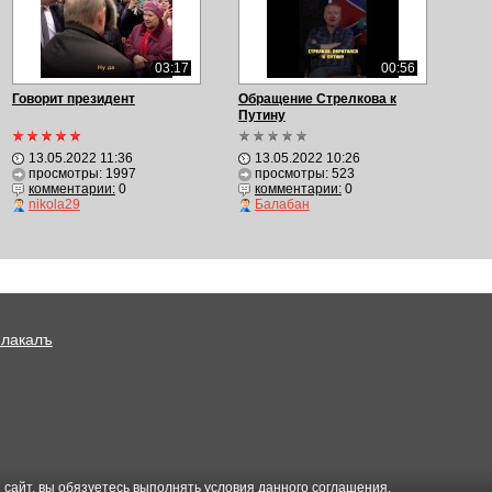
03:17
00:56
Говорит президент
Обращение Стрелкова к
Путину
13.05.2022 11:36
13.05.2022 10:26
просмотры: 1997
просмотры: 523
комментарии:
0
комментарии:
0
nikola29
Балабан
Плакалъ
 сайт, вы обязуетесь выполнять условия данного
соглашения
.