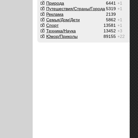
Природа
6441
+1
Путешествия/Cтраны/Города
5319
+1
Реклама
2139
Семья/Дом/Дети
5862
+1
Спорт
13581
+1
Техника/Наука
13452
+3
Юмор/Приколы
89155
+22