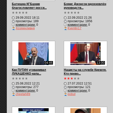
Батюшка КГБшник
Борис Джонсон вдохновлён
благословляет росси...
руководств...
29.09.2022 18:11
22.09.2022 21:26
просмотры: 189
просмотры: 1856
комментарии:
0
комментарии:
0
Хозяинливня
Kventin17
04:46
13:00
Как ПУТИН уговаривал
Нацисты на службе Кремля.
ЛУКАШЕНКО напа...
Кто прово...
25.08.2022 12:21
27.07.2022 12:51
просмотры: 277
просмотры: 121
комментарии:
0
комментарии:
0
cheetah89
pobut