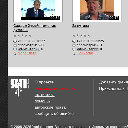
00:32
00:47
Саддам Хусейн тоже так
Zа путина
думал…
21.06.2022 18:27
17.06.2022 23:25
просмотры: 593
просмотры: 231
комментарии:
0
комментарии:
0
МореСвета
шониясно
О проекте
Добавить файл
размещение рекламы
Приколы на Я
статистика
помощь
авторские права
сообщить об ошибке
© 2008-2026
Yaplakal.com
. Все права защищены. Используя настоящий