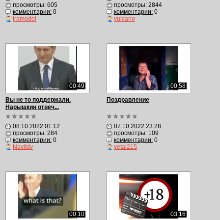
просмотры: 605
просмотры: 2844
комментарии:
0
комментарии:
0
tramodol
vulcano
00:49
00:58
Вы не то поддержали.
Поздравление
Нарышкин отвеч...
08.10.2022 01:12
07.10.2022 23:28
просмотры: 284
просмотры: 109
комментарии:
0
комментарии:
0
Navitdv
vetal215
00:10
03:16