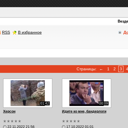
RSS
В избранное
Д
Страницы:
←
1
2
3
01:42
00:09
Херсон
Идите ко мне, бандерлоги
22.11.2022 21:56
17.10.2022 01:01