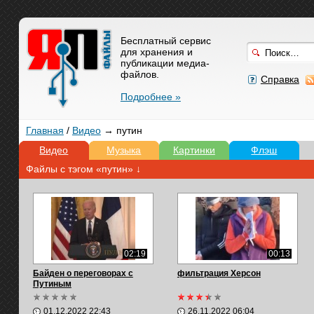
Бесплатный сервис
для хранения и
публикации медиа-
файлов.
Справка
Подробнее »
Главная
/
Видео
→ путин
Видео
Музыка
Картинки
Флэш
Файлы с тэгом «путин» ↓
02:19
00:13
Байден о переговорах с
фильтрация Херсон
Путиным
01.12.2022 22:43
26.11.2022 06:04