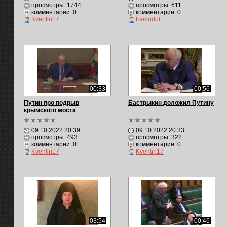
просмотры: 1744
просмотры: 611
комментарии:
0
комментарии:
0
Kventin17
tramodol
00:33
00:56
Путин про подрыв
Бастрыкин доложил Путину
крымского моста
09.10.2022 20:39
09.10.2022 20:33
просмотры: 493
просмотры: 322
комментарии:
0
комментарии:
0
Kventin17
Kventin17
03:54
00:46