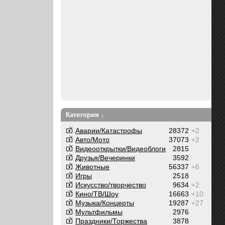
Категории ↓
Аварии/Катастрофы
28372
+2
Авто/Мото
37073
+2
Видеооткрытки/Видеоблоги
2815
Друзья/Вечеринки
3592
Животные
56337
+6
Игры
2518
Искусство/творчество
9634
+2
Кино/ТВ/Шоу
16663
+10
Музыка/Концерты
19287
+27
Мультфильмы
2976
Праздники/Торжества
3878