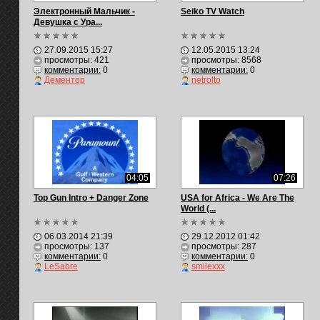
Электронный Мальчик -
Seiko TV Watch
Девушка с Ура...
27.09.2015 15:27
12.05.2015 13:24
просмотры: 421
просмотры: 8568
комментарии:
0
комментарии:
0
Дементор
netrolto
04:05
07:26
Top Gun Intro + Danger Zone
USA for Africa - We Are The
World (...
06.03.2014 21:39
29.12.2012 01:42
просмотры: 137
просмотры: 287
комментарии:
0
комментарии:
0
LeSabre
smilexxx