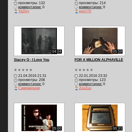
просмотры: 132
просмотры: 214
комментарии:
0
комментарии:
0
YaZloy
енот79
04:04
05:59
Stacey Q - I Love You
FOR A MILLION ALPHAVILLE
21.04.2016 21:31
22.01.2016 23:32
просмотры: 206
просмотры: 123
комментарии:
0
комментарии:
0
Самоварщик
ZuuZuu
05:00
00:33