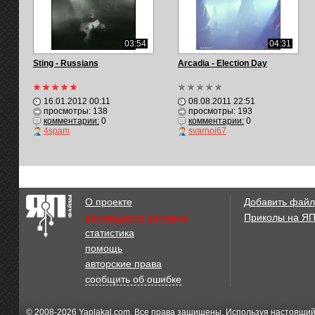
03:54
04:31
Sting - Russians
Arcadia - Election Day
16.01.2012 00:11
08.08.2011 22:51
просмотры: 138
просмотры: 193
комментарии:
0
комментарии:
0
4spam
svarnoi67
О проекте
Добавить файл
размещение рекламы
Приколы на Я
статистика
помощь
авторские права
сообщить об ошибке
© 2008-2026
Yaplakal.com
. Все права защищены. Используя настоящий