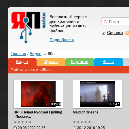
Бесплатный сервис
для хранения и
публикации медиа-
файлов.
Справка
Подробнее »
Главная
/
Видео
→ 80s
Видео
Музыка
Картинки
Флэш
Файлы с тэгом «80s» ↓
03:43
07:47
НРГ (Новая Русская Группа)
Maid of Orleans
- Просни...
20.08.2022 22:36
30.12.2016 19:25