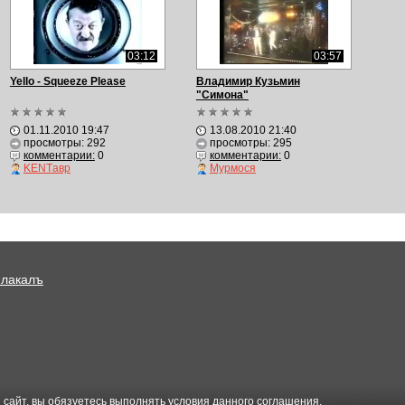
03:12
03:57
Yello - Squeeze Please
Владимир Кузьмин
"Симона"
01.11.2010 19:47
13.08.2010 21:40
просмотры: 292
просмотры: 295
комментарии:
0
комментарии:
0
KENTавр
Мурмося
Плакалъ
 сайт, вы обязуетесь выполнять условия данного
соглашения
.