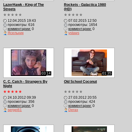
LazerHawk - King of The
Rockets - Galactica 1980
Streets
(HD)
12.04.2015 19:43
07.02.2015 12:50
просмотры: 616
просмотры: 1654
комментарии:
0
комментарии:
0
Ясельник
ystaws
03:14
01:35
C. C. Catch - Strangers By
Old School Coconut
Night
24.10.2012 09:39
27.03.2012 20:55
просмотры: 356
просмотры: 424
комментарии:
0
комментарии:
0
sergei61
Derax