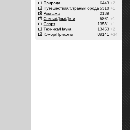
Природа
6443
+2
Путешествия/Cтраны/Города
5318
+1
Реклама
2139
Семья/Дом/Дети
5861
+1
Спорт
13581
+1
Техника/Наука
13453
+2
Юмор/Приколы
89141
+34