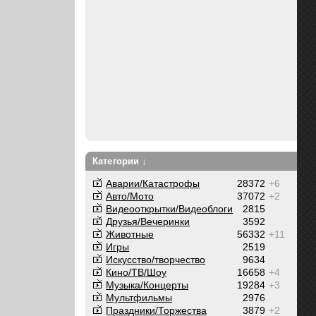
Категории ↓
Аварии/Катастрофы
28372
+6
Авто/Мото
37072
+2
Видеооткрытки/Видеоблоги
2815
Друзья/Вечеринки
3592
Животные
56332
+11
Игры
2519
Искусство/творчество
9634
Кино/ТВ/Шоу
16658
+4
Музыка/Концерты
19284
+3
Мультфильмы
2976
Праздники/Торжества
3879
+2