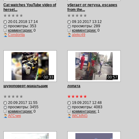
Cat watches YouTube video of
убегает от петуха. escapes
hersel...
from the...
20.01.2018 17:14
09.10.2017 13:12
просмотры: 353
просмотры: 289
комментарии:
0
комментарии:
0
Condorita
alekc49
00:33
00:57
шуроповерт-макальщик
лопата
20.09.2017 11:55
19.09.2017 12:48
просмотры: 3455
просмотры: 4083
комментарии:
0
комментарии:
1
АГСчик
WiCkING