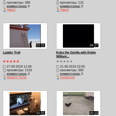
просмотры: 390
просмотры: 132
комментарии:
0
комментарии:
0
Умка2
Умка2
02:32
04:27
Ladder Troll
Koko the Gorilla with Robin
William...
27.09.2018 12:46
21.06.2018 22:05
просмотры: 1316
просмотры: 360
комментарии:
0
комментарии:
0
МАШУСТЕЛЬ
NorthernG
01:05
00:10