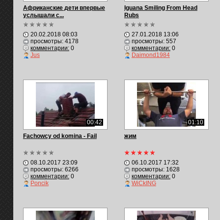
Африканские дети впервые
Iguana Smiling From Head
услышали с...
Rubs
20.02.2018 08:03
27.01.2018 13:06
просмотры: 4178
просмотры: 557
комментарии:
0
комментарии:
0
Jus
Daimond1984
00:42
01:10
Fachowcy od komina - Fail
жим
08.10.2017 23:09
06.10.2017 17:32
просмотры: 6266
просмотры: 1628
комментарии:
0
комментарии:
0
Poncik
WiCkING