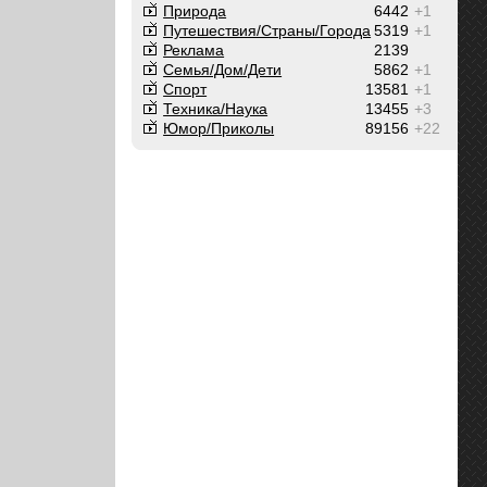
Природа
6442
+1
Путешествия/Cтраны/Города
5319
+1
Реклама
2139
Семья/Дом/Дети
5862
+1
Спорт
13581
+1
Техника/Наука
13455
+3
Юмор/Приколы
89156
+22