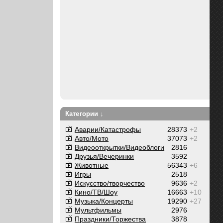
Категории ↓
Аварии/Катастрофы
28373
+2
Авто/Мото
37073
+2
Видеооткрытки/Видеоблоги
2816
Друзья/Вечеринки
3592
Животные
56343
+6
Игры
2518
Искусство/творчество
9636
+2
Кино/ТВ/Шоу
16663
+10
Музыка/Концерты
19290
+27
Мультфильмы
2976
Праздники/Торжества
3878