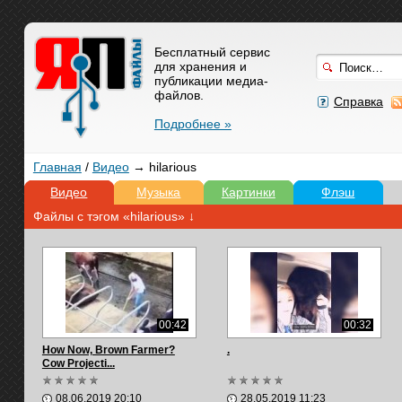
Бесплатный сервис
для хранения и
публикации медиа-
файлов.
Справка
Подробнее »
Главная
/
Видео
→ hilarious
Видео
Музыка
Картинки
Флэш
Файлы с тэгом «hilarious» ↓
00:42
00:32
How Now, Brown Farmer?
.
Cow Projecti...
08.06.2019 20:10
28.05.2019 11:23