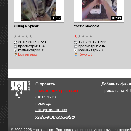
01:17
03:39
Killing a Spider
тост с маслом
26.07.2017 11:28
17.07.2017 11:33
просмотры: 134
просмотры: 206
комментарии:
0
комментарии:
0
Lomamaisty
Revolt88
О проекте
Добавить файл
размещение рекламы
Приколы на Я
статистика
помощь
авторские права
сообщить об ошибке
© 2008-2026
Yaplakal.com
. Все права защищены. Используя настоящий