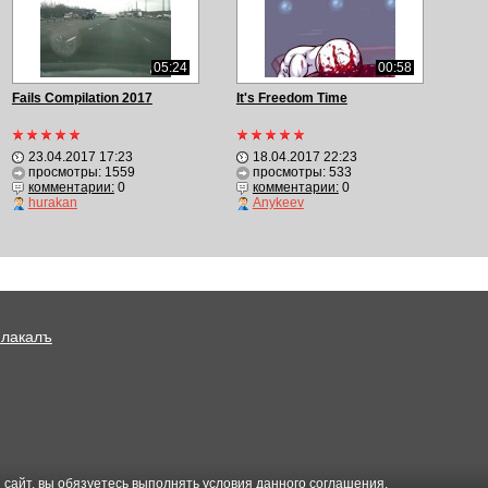
05:24
00:58
Fails Compilation 2017
It's Freedom Time
23.04.2017 17:23
18.04.2017 22:23
просмотры: 1559
просмотры: 533
комментарии:
0
комментарии:
0
hurakan
Anykeev
Плакалъ
 сайт, вы обязуетесь выполнять условия данного
соглашения
.