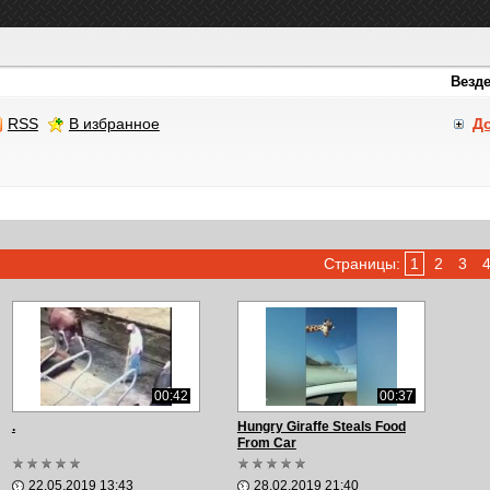
RSS
В избранное
Д
Страницы:
1
2
3
00:42
00:37
.
Hungry Giraffe Steals Food
From Car
22.05.2019 13:43
28.02.2019 21:40