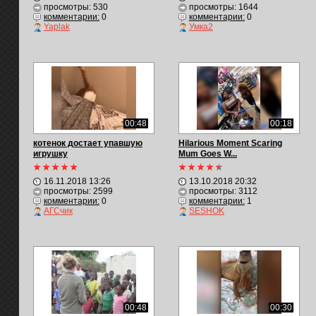
просмотры: 530
просмотры: 1644
комментарии:
0
комментарии:
0
Yaplak
Умка2
00:48
00:18
котенок достает упавшую
Hilarious Moment Scaring
игрушку
Mum Goes W...
16.11.2018 13:26
13.10.2018 20:32
просмотры: 2599
просмотры: 3112
комментарии:
0
комментарии:
1
АГСчик
SESHOK
00:48
00:30