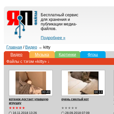
Бесплатный сервис
для хранения и
публикации медиа-
файлов.
Подробнее »
Главная
/
Видео
→ kitty
Видео
Музыка
Картинки
Флэш
Файлы с тэгом «kitty» ↓
00:48
00:13
котенок достает упавшую
очень смелый кот
игрушку
16.11.2018 13:26
28.09.2018 07:09