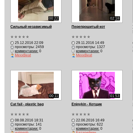
00:22
02:18
Сильный независимый
Перепрошитый кот
25.12.2016 22:09
29.11.2016 14:49
просмотры: 2459
просмотры: 1327
комментарии:
0
комментарии:
0
MexxBeat
MexxBeat
00:11
01:53
Cat fail - plastic bag
Enjoykin - Котщик
08.08.2016 18:31
22.06.2016 16:49
просмотры: 141
просмотры: 622
комментарии:
0
комментарии:
0
yujinspb
Батарейкин