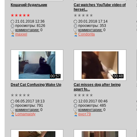
Кошачий будильник
Cat watches YouTube video of
hersel...
21.01.2018 12:36
20.01.2018 17:14
просмотры: 8126
просмотры: 353
комментарии:
0
комментарии:
0
maxxel
Condorita
00:57
00:48
Deaf Cat Confusing Wake Up
Cat misses dog after being
apart fo...
06.05.2017 18:13
12.03.2017 00:46
просмотры: 791
просмотры: 485
комментарии:
0
комментарии:
0
Lomamaisty
енот79