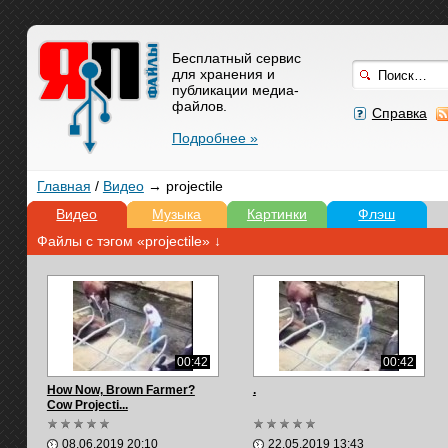
Бесплатный сервис
для хранения и
публикации медиа-
файлов.
Справка
Подробнее »
Главная
/
Видео
→ projectile
Видео
Музыка
Картинки
Флэш
Файлы с тэгом «projectile» ↓
00:42
00:42
How Now, Brown Farmer?
.
Cow Projecti...
08.06.2019 20:10
22.05.2019 13:43