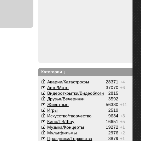
Категории ↓
Аварии/Катастрофы
28371
+4
Авто/Мото
37070
+6
Видеооткрытки/Видеоблоги
2815
Друзья/Вечеринки
3592
Животные
56330
+11
Игры
2519
Искусство/творчество
9634
+3
Кино/ТВ/Шоу
16651
+5
Музыка/Концерты
19272
+1
Мультфильмы
2976
+2
Праздники/Торжества
3879
+1