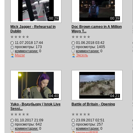
00:29
00:39
Mick Jagger - Rehearsal in
Doc Brown cameo in A Million
Dublin
Ways T...
11.07.2018 17:44
01.06.2018 03:42
просмотры: 173
просмотры: 1405
комментарии:
0
комментарии:
0
Mazar
Эксель
04:40
04:21
Yuko - Водубьору ( Istok Live
Battle of Britain - Opening
Sessi...
01.10.2017 21:09
23.09.2017 02:51
просмотры: 642
просмотры: 257
комментарии:
0
комментарии:
0
sgtpepper
sergeantRRR