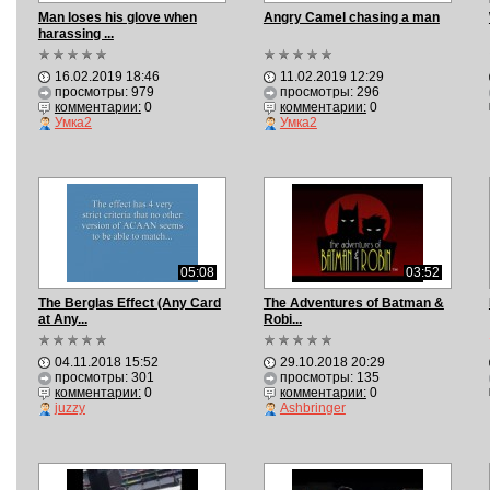
Man loses his glove when
Angry Camel chasing a man
harassing ...
16.02.2019 18:46
11.02.2019 12:29
просмотры: 979
просмотры: 296
комментарии:
0
комментарии:
0
Умка2
Умка2
05:08
03:52
The Berglas Effect (Any Card
The Adventures of Batman &
at Any...
Robi...
04.11.2018 15:52
29.10.2018 20:29
просмотры: 301
просмотры: 135
комментарии:
0
комментарии:
0
juzzy
Ashbringer