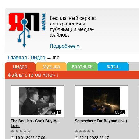
Бесплатный сервис
для хранения и
публикации медиа-
файлов.
Подробнее »
Главная
/
Видео
→ the
Видео
Музыка
Картинки
Флэш
Файлы с тэгом «the» ↓
02:14
08:45
The Beatles - Can't Buy Me
Somewhere Far Beyond (live)
Love
16.01.2023 17:06
20.11.2022 22:47