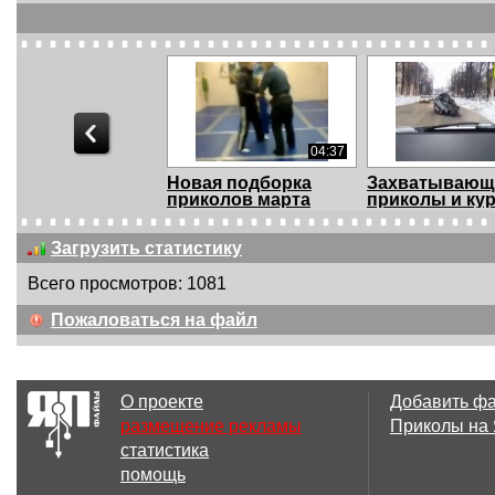
04:37
Новая подборка
Захватывающ
приколов марта
приколы и ку
мар...
Загрузить статистику
Всего просмотров: 1081
04:33
Пожаловаться на файл
Классные приколы
Порция новы
марта 2015
приколов мар
О проекте
Добавить ф
размещение рекламы
Приколы на
статистика
04:32
помощь
Самые лучшие
Самое смешн