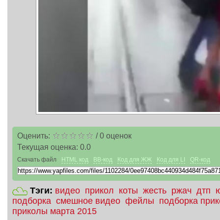
Оценить:
/
0
оценок
Текущая оценка:
0.0
Скачать файл
HTML код
BB-код
Код для ЖЖ
Код для LI
QR-код
Тэги:
видео
прикол
коты
жесть
ржач
дтп
подборка
смешное видео
фейлы
подборка при
приколы марта 2015