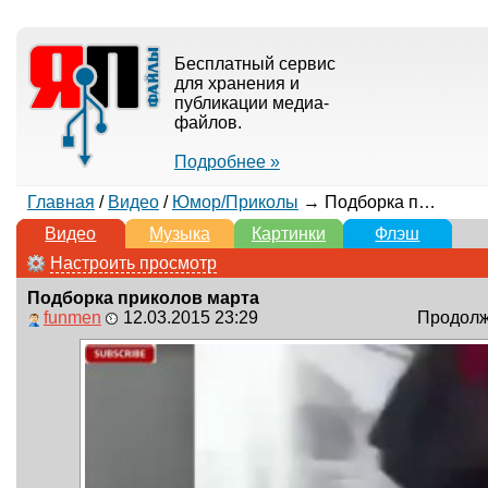
Бесплатный сервис
для хранения и
публикации медиа-
файлов.
Подробнее »
Главная
/
Видео
/
Юмор/Приколы
→ Подборка приколов марта
Видео
Музыка
Картинки
Флэш
Настроить просмотр
Подборка приколов марта
funmen
12.03.2015 23:29
Продолжи