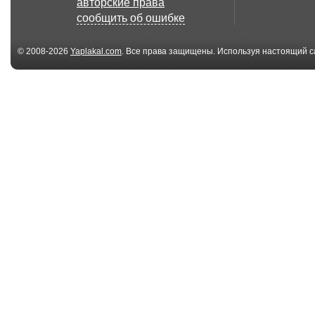
авторские права
приколы февраля
видео в февр
сообщить об ошибке
2015
© 2008-2026
Yaplakal.com
. Все права защищены. Используя настоящий с
соглашения
.
00:17
Приколы, Ржака до
Приколы, Ржа
слез, приколи |Лу...
слез, приколи |
00:19
Приколы, Ржака до
Чуть не застр
слез, приколи |Лу...
Прикол
00:54
Обосрался играя в
Отстрелил яй
автомат!Прикол,рж...
медведю!