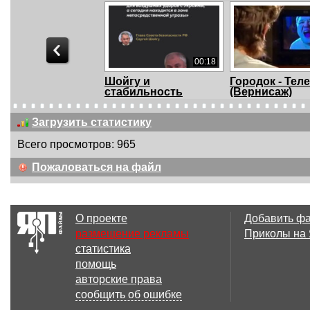
00:18
Шойгу и
Городок - Тел
стабильность
(Вернисаж)
Загрузить статистику
Всего просмотров: 965
00:34
Пожаловаться на файл
This man has no idea
Love how he h
the damage he ...
himself up first
О проекте
Добавить ф
размещение рекламы
Приколы на
статистика
00:12
помощь
Кот
Застрял в тек
авторские права
сообщить об ошибке