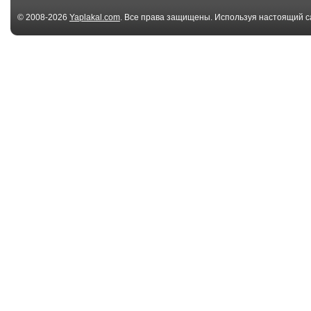
© 2008-2026
Yaplakal.com
. Все права защищены. Используя настоящий с
соглашения
.
00:34
Так победим!
Прошение Шо
Путину.
Экстренно...
01:12
у Путина 2 министра
Батончик MAR
обороны
толстым, тол
сл...
00:07
Толстяк и пистолет-
ТОЛСТЫЙ пар
автомат.
ПОСТОЯННО
ИГРАЕТ ///...