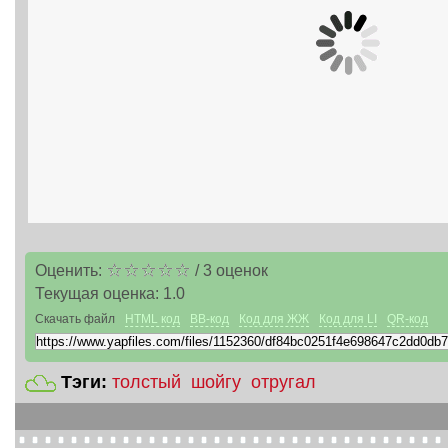
Оценить:
/
3
оценок
Текущая оценка:
1.0
Скачать файл
HTML код
BB-код
Код для ЖЖ
Код для LI
QR-код
Тэги:
толстый
шойгу
отругал