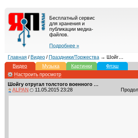
Бесплатный сервис
для хранения и
публикации медиа-
файлов.
Подробнее »
Главная
/
Видео
/
Праздники/Торжества
→ Шойгу отругал толстого военного на параде 9 мая 2015
Видео
Музыка
Картинки
Флэш
Настроить просмотр
Шойгу отругал толстого военного на параде 9 мая 2015
ALPAN
11.05.2015 23:28
Продолж