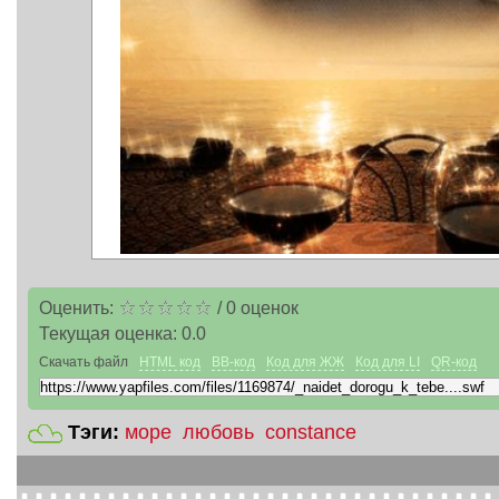
Оценить:
/
0
оценок
Текущая оценка:
0.0
Скачать файл
HTML код
BB-код
Код для ЖЖ
Код для LI
QR-код
Тэги:
море
любовь
constance