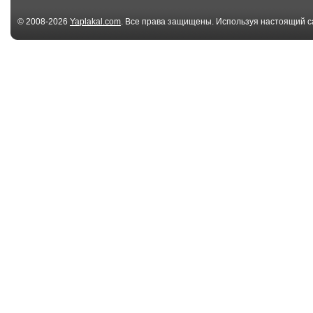
© 2008-2026
Yaplakal.com
. Все права защищены. Используя настоящий с
соглашения
.
365.65 Кб
251 
Песня о любви
Как мне сейча
хорошо
9.92 Мб
3
Для любимых
Любовь
друзей!
330.07 Кб
Солнце,море,шум
Ангел
прибоя