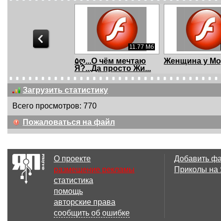
11.77 Мб
۵ღ...О чём мечтаю
Женщина у Мор
Я?...Да просто Жи...
Загрузить статистику
Всего просмотров: 770
13.24 Мб
3
Пожаловаться на файл
Я тону в твоей
Она и Он.
Любви
О проекте
Добавить ф
размещение рекламы
Приколы на
статистика
3.79 Мб
помощь
Ты моя нежность.
Протяни мне
авторские права
навстречу руки
сообщить об ошибке