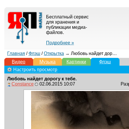
Бесплатный сервис
для хранения и
публикации медиа-
файлов.
Подробнее »
Главная
/
Флэш
/
Открытка
→ Любовь найдет дорогу к тебе.
Видео
Музыка
Картинки
Флэш
Настроить просмотр
Любовь найдет дорогу к тебе.
Constance
02.06.2015 10:07
Раз