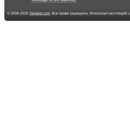
скоро ...
© 2008-2026
Yaplakal.com
. Все права защищены. Используя настоящий с
соглашения
.
02:22
"Маруся"
ИРИНА ДУБЦО
ЕШЬ. МОЛИСЬ
ЛЮБИ. ...
7 файл(ов)
7 
Состояние
Заплаканный
свободы.wmv
трамвай.wmv
7 файл(ов)
7 
Я вспоминаю
Запах прошло
сказки.wmv