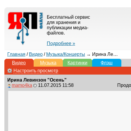
Бесплатный сервис
для хранения и
публикации медиа-
файлов.
Подробнее »
Главная
/
Видео
/
Музыка/Концерты
→ Ирина Левинзон "Осень"
Видео
Музыка
Картинки
Флэш
Настроить просмотр
Ирина Левинзон "Осень"
mamo4ka
11.07.2015 11:58
Продол