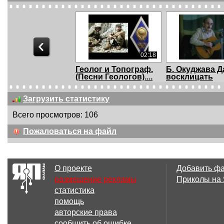
02:18
Геолог и Топограф.
Б. Окуджава Д
(Песни Геологов)....
восклицать
Загрузить статистику
Всего просмотров: 106
02:20
Пожаловаться на файл
Маруся (Иван
Виктор Третья
Васильевич меняет
Тюбик
проф...
О проекте
Добавить ф
размещение рекламы
Приколы на
статистика
02:00
помощь
Виктор Третьяков -
Олег Митяев -
авторские права
Тюбик
Крепитесь лю
сообщить об ошибке