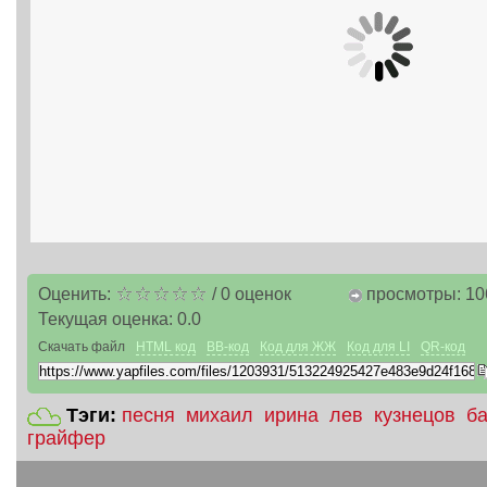
Оценить:
/
0
оценок
просмотры: 10
Текущая оценка:
0.0
Скачать файл
HTML код
BB-код
Код для ЖЖ
Код для LI
QR-код
Тэги:
песня
михаил
ирина
лев
кузнецов
б
грайфер