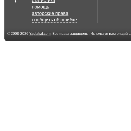
статистика
04:56
помощь
Moonwalk - Michael
Бульдог прот
авторские права
Jackson - Billie...
лифта
сообщить об ошибке
© 2008-2026
Yaplakal.com
. Все права защищены. Используя настоящий с
соглашения
.
00:51
Michael Jackson
Andrés Escoba
Ghost? During CNN
goal (World Cup
L...
02:04
The cat man of Aleppo
Large Sinkhole
- BBC News
Appears in Cou
00:41