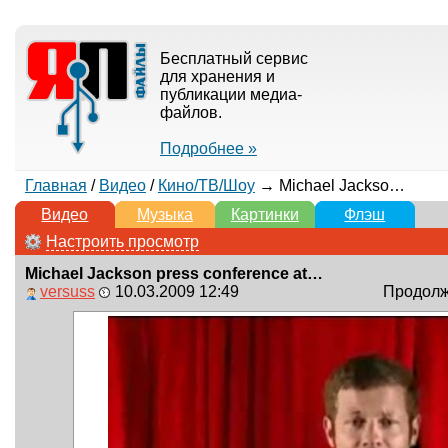
Бесплатный сервис
для хранения и
публикации медиа-
файлов.
Подробнее »
Главная
/
Видео
/
Кино/ТВ/Шоу
→ Michael Jackson press conference at O2 Arena London gigs and retirement?
Видео
Музыка
Картинки
Флэш
Настроить просмотр
Michael Jackson press conference at O2 Arena London gigs and retirement?
versuss
10.03.2009 12:49
Продолжи