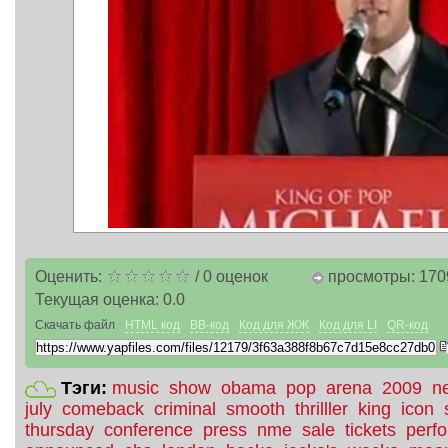
Оценить:
/
0
оценок
просмотры: 170
Текущая оценка:
0.0
Скачать файл
HTML код
BB-код
Код для ЖЖ
Код для LI
QR-код
Тэги:
music
show
obama
pop
arena
2009
n
july
comeback
criminal
smooth
thrilller
king
icon
thursday
conference
press
nme
sale
tickets
perf