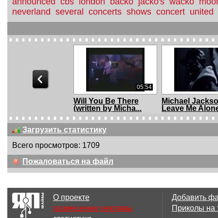
announced
cbs
london
backo
jacko's
wacko
moo
neverland
several
concerts
shows
concert
united
05:54
Will You Be There
Michael Jackso
(written by Micha...
Leave Me Alone:
Загрузить статистику
Всего просмотров: 1709
01:31
Пожаловаться на файл
ROYAL NAZI TIES:
Sensory Fictio
Prince Charming an...
книга, которая 
О проекте
Добавить ф
размещение рекламы
Приколы на