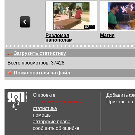
02:11
Разломал
Магия
напополам
Загрузить статистику
Всего просмотров: 37428
01:07
Пожаловаться на файл
Иллюзия -
Оптическая
превращение круга в
иллюзия, кот
квадр...
взорвет...
О проекте
Добавить ф
размещение рекламы
Приколы на
статистика
02:18
помощь
Колдунство
Как он это де
авторские права
сообщить об ошибке