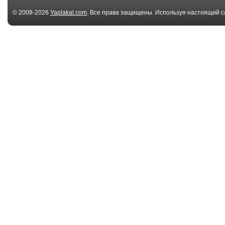
© 2008-2026
Yaplakal.com
. Все права защищены. Используя настоящий с
соглашения
.
00:36
Фокус-покус
Фокус опередил
01:02
Факир
Потрясающие
фокусы с пти
00:45
Фокус-покус!
Немного запа