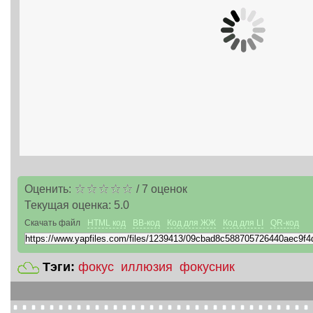
Оценить:
/
7
оценок
Текущая оценка:
5.0
Скачать файл
HTML код
BB-код
Код для ЖЖ
Код для LI
QR-код
Тэги:
фокус
иллюзия
фокусник