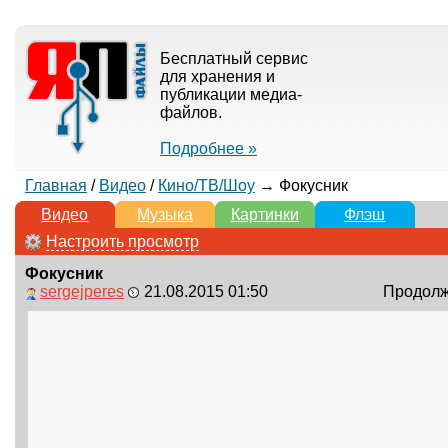
Бесплатный сервис
для хранения и
публикации медиа-
файлов.
Подробнее »
Главная
/
Видео
/
Кино/ТВ/Шоу
→ Фокусник
Видео
Музыка
Картинки
Флэш
Настроить просмотр
Фокусник
sergejperes
21.08.2015 01:50
Продолжи