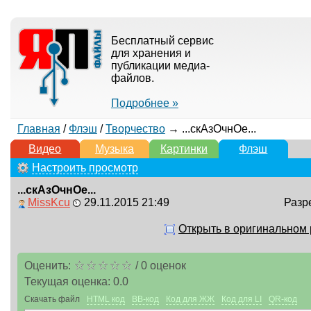
Бесплатный сервис
для хранения и
публикации медиа-
файлов.
Подробнее »
Главная
/
Флэш
/
Творчество
→ ...скАзОчнОе...
Видео
Музыка
Картинки
Флэш
Настроить просмотр
...скАзОчнОе...
MissKcu
29.11.2015 21:49
Разр
Открыть в оригинальном
Оценить:
/
0
оценок
Текущая оценка:
0.0
Скачать файл
HTML код
BB-код
Код для ЖЖ
Код для LI
QR-код