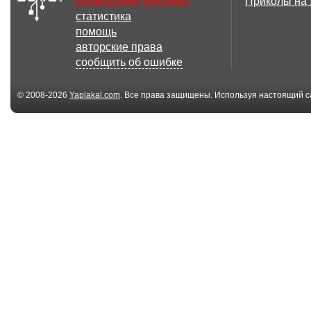
размещение рекламы
Приколы на
статистика
1.11 Мб
251 
помощь
Обними меня
Холода
авторские права
сообщить об ошибке
© 2008-2026
Yaplakal.com
. Все права защищены. Используя настоящий с
соглашения
.
9.93 Мб
Юля Шатунова -
Для любимых
Зимние Розы
друзей!
6.96 Мб
Всё возвращается...
♫ღ❀ღ...Играй
мне...Скрипка