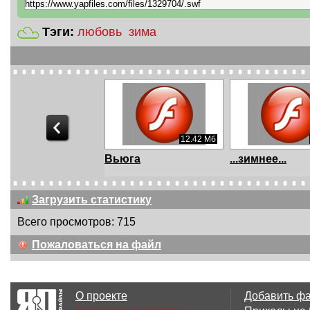
Тэги:
любовь
зима
12.42 Мб
Вьюга
...зимнее...
Загрузить статистику
Всего просмотров: 715
10.68 Мб
Пожаловаться на файл
Белые крылья
Черно-белые 
О проекте
Добавить ф