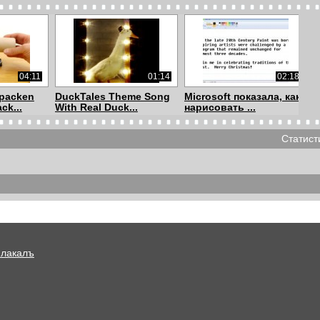
04:11
01:14
02:18
packen
DuckTales Theme Song
Microsoft показала, как
ck...
With Real Duck...
нарисовать ...
Статист
01:58
00:30
00:48
рова -
Пронзительный крик
Белый медведь.
анши
тайской девушки ...
Плакалъ
02:16
02:27
01:00
се.
"Кто придумал войну,
Срочная работа.
ноги б то...
Мультик. Сделай сро...