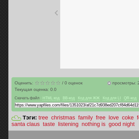
Оценить:
/
0
оценок
просмотры: 
Текущая оценка:
0.0
Скачать файл
HTML код
BB-код
Код для ЖЖ
Код для LI
QR-код
Тэги:
tree
christmas
family
free
love
coke
santa claus
taste
listening
nothing is
good night