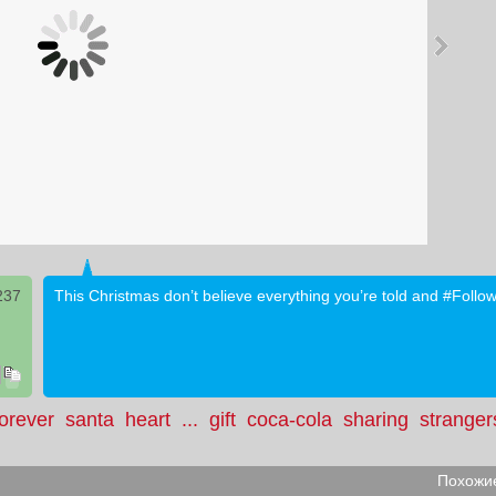
237
This Christmas don’t believe everything you’re told and #Foll
forever
santa
heart
...
gift
coca-cola
sharing
stranger
Похожие