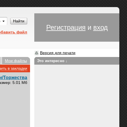
Им
Найти
Регистрация
и
вход
обавить файл
Версия для печати
Мои файлы
Это интересно ↓
ить в закладки
и/Торжества
азмер: 5.01 Мб