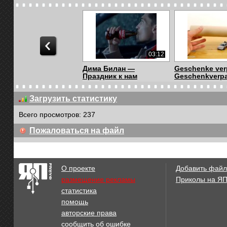
03:12
Дима Билан —
Geschenke ver
Праздник к нам
Geschenkverpa
приходи...
Загрузить статистику
Всего просмотров: 237
01:13
Пожаловаться на файл
Cute Baby Cheetah
Людмила Мака
Kitten Mewing
Песенка Атам
О проекте
Добавить файл
размещение рекламы
Приколы на Я
статистика
03:19
помощь
Ямал на полюсе.
Ямал, на полю
авторские права
Проводит НЭС
сообщить об ошибке
Академ...