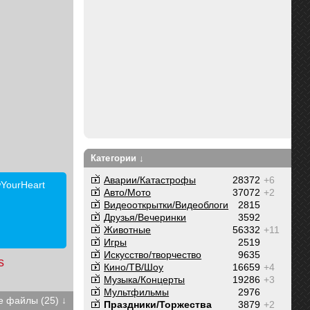
Категории ↓
Аварии/Катастрофы
28372
+6
owYourHeart
Авто/Мото
37072
+2
Видеооткрытки/Видеоблоги
2815
Друзья/Вечеринки
3592
Животные
56332
+11
Игры
2519
Искусство/творчество
9635
s
Кино/ТВ/Шоу
16659
+4
Музыка/Концерты
19286
+3
Мультфильмы
2976
 файлы (25) ↓
Праздники/Торжества
3879
+2