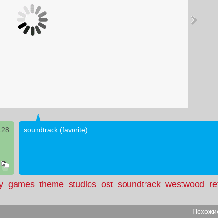
128
soundtrack (favorite)
y
games
theme
studios
ost
soundtrack
westwood
re
Похожие