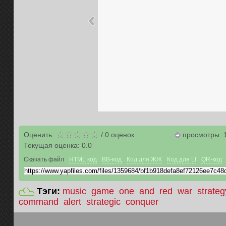
Оценить:
/
0
оценок
просмотры: 
Текущая оценка:
0.0
Скачать файл
HTML код
BB-код
Код для ЖЖ
Код для LI
QR-код
Тэги:
music
game
one
and
red
war
strateg
command
alert
strategic
conquer