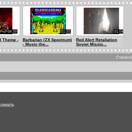
04:39
01:35
01:04
3 Theme -
Barbarian (ZX Spectrum)
Red Alert Retaliation
- Music the...
Soviet Missio...
Статист
02:36
01:31
01:58
ent into
Arcanum: Of
SpellForce: The Order of
.
Steamworks and Magic
Dawn Sound...
Ob...
Плакалъ
01:28
04:07
03:43
 Zelda
Майя Кристалинская –
Pearl Harbor Soundtrack
m...
У тебя такие г...
- Tennessee...