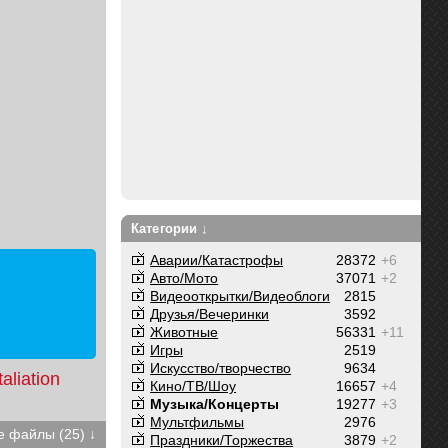
Категории ↓
Аварии/Катастрофы
28372
+6
Авто/Мото
37071
+2
Видеооткрытки/Видеоблоги
2815
Друзья/Вечеринки
3592
Животные
56331
+11
Игры
2519
Искусство/творчество
9634
taliation
Кино/ТВ/Шоу
16657
+4
Музыка/Концерты
19277
+3
Мультфильмы
2976
 файлы (25) ↓
Праздники/Торжества
3879
+2