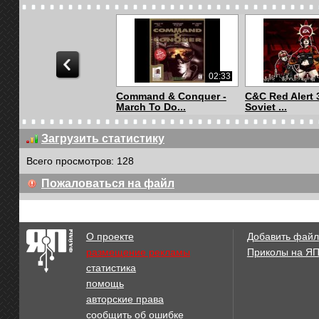
02:33
Command & Conquer -
C&C Red Alert 
March To Do...
Soviet ...
Загрузить статистику
Всего просмотров: 128
03:18
Пожаловаться на файл
Fallout 2 The Den
Quake 2 - Desc
Raiders music
Cerberon (mu..
О проекте
Добавить файл
размещение рекламы
Приколы на Я
статистика
02:35
помощь
Arcanum - Main Theme
The Legend of
авторские права
Theme on there
сообщить об ошибке