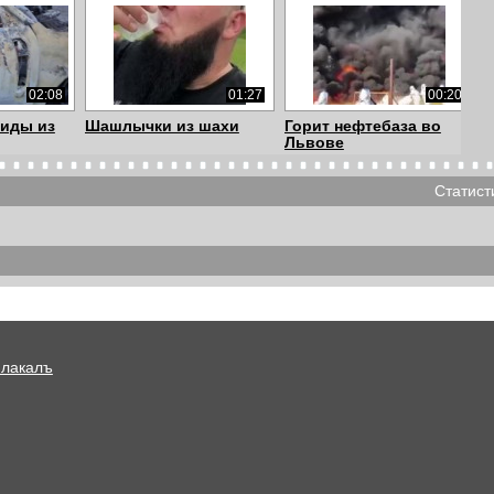
02:08
01:27
00:20
риды из
Шашлычки из шахи
Горит нефтебаза во
Львове
Статист
00:38
00:08
00:14
Наконец то пожары
на Ростовском шоссе
вод.
начали тушить др...
погиб водитель ...
Плакалъ
02:49
04:14
04:14
в
Огонь
Огонь