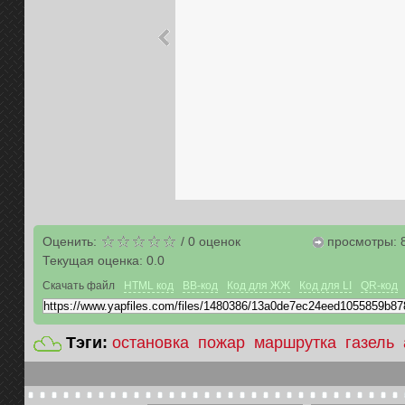
Оценить:
/
0
оценок
просмотры: 
Текущая оценка:
0.0
Скачать файл
HTML код
BB-код
Код для ЖЖ
Код для LI
QR-код
Тэги:
остановка
пожар
маршрутка
газель