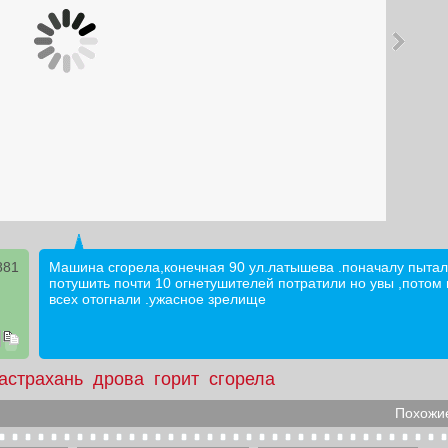
881
Машина сгорела,конечная 90 ул.латышева .поначалу пытал
потушить почти 10 огнетушителей потратили но увы ,потом
всех отогнали .ужасное зрелище
астрахань
дрова
горит
сгорела
Похожие