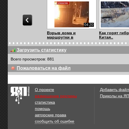
04:20
Взрыв дома и
Как горят гиб
маршрутки в
Китая..
Магнитогор...
Загрузить статистику
Всего просмотров: 881
01:03
Пожаловаться на файл
Сгорела тяговая
В Перми горит
подстанция РЖД в Ст...
пороховой за
О проекте
Добавить файл
размещение рекламы
Приколы на Я
статистика
00:21
помощь
Дрифт на маршрутках
Мощный взры
авторские права
резервуара
сообщить об ошибке