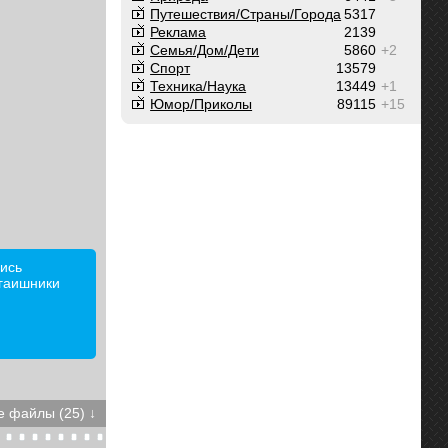
Путешествия/Cтраны/Города
5317
Реклама
2139
Семья/Дом/Дети
5860
+2
Спорт
13579
Техника/Наука
13449
+1
Юмор/Приколы
89115
+15
ись
 гаишники
 файлы (25) ↓