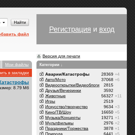
Им
Найти
Регистрация
и
вход
обавить файл
Версия для печати
Мои файлы
Категории ↓
ить в закладки
Аварии/Катастрофы
28369
+4
Авто/Мото
37068
+6
Катастрофы
Видеооткрытки/Видеоблоги
2815
азмер: 8.79 Мб
Друзья/Вечеринки
3592
Животные
56327
+11
Игры
2519
Искусство/творчество
9634
+3
Кино/ТВ/Шоу
16650
+5
Музыка/Концерты
19271
+1
Мультфильмы
2976
+2
Праздники/Торжества
3878
+1
Природа
6441
+5