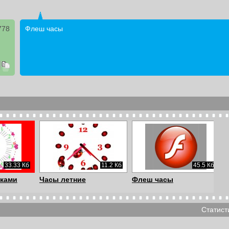
778
Флеш часы
33.33 Кб
11.2 Кб
45.5 Кб
чками
Часы летние
Флеш часы
Статист