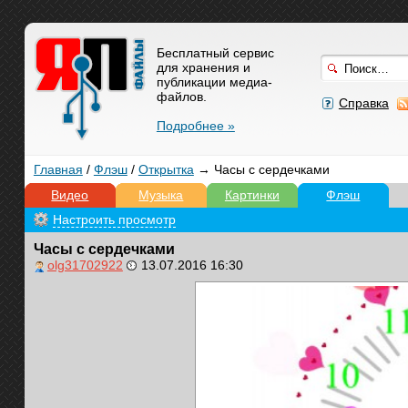
Бесплатный сервис
для хранения и
публикации медиа-
файлов.
Справка
Подробнее »
Главная
/
Флэш
/
Открытка
→ Часы с сердечками
Видео
Музыка
Картинки
Флэш
Настроить просмотр
Часы с сердечками
olg31702922
13.07.2016 16:30