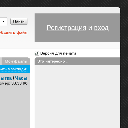
Им
Найти
Регистрация
и
вход
обавить файл
Версия для печати
Мои файлы
Это интересно ↓
ить в закладки
рытка
/
Часы
змер: 33.33 Кб