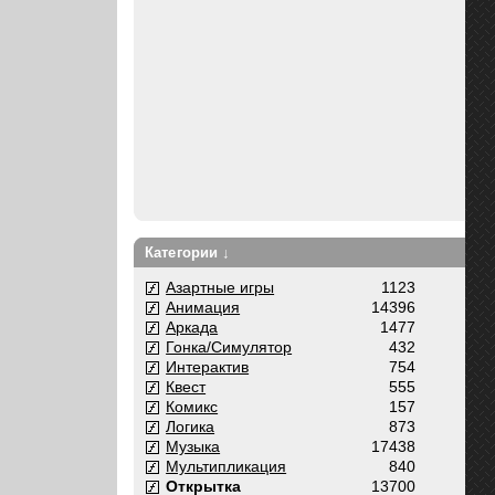
Категории ↓
Азартные игры
1123
Анимация
14396
Аркада
1477
Гонка/Симулятор
432
Интерактив
754
Квест
555
Комикс
157
Логика
873
Музыка
17438
Мультипликация
840
Открытка
13700