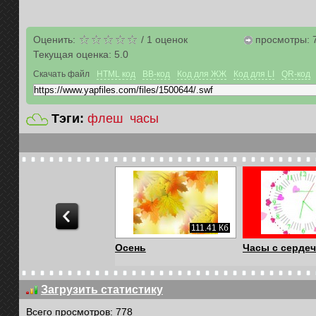
Оценить:
/
1
оценок
просмотры: 
Текущая оценка:
5.0
Скачать файл
HTML код
BB-код
Код для ЖЖ
Код для LI
QR-код
Тэги:
флеш
часы
50.44 Кб
111.41 Кб
сы Halloween
Осень
Часы с серде
Загрузить статистику
Всего просмотров: 778