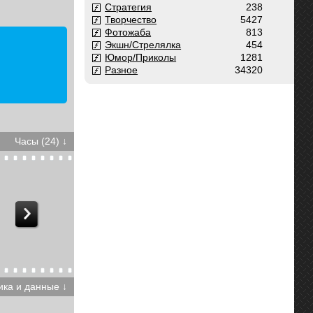
Стратегия
238
Творчество
5427
Фотожаба
813
Экшн/Стрелялка
454
Юмор/Приколы
1281
Разное
34320
Часы (24) ↓
ика и данные ↓