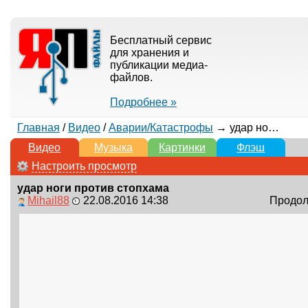
Бесплатный сервис
для хранения и
публикации медиа-
файлов.
Подробнее »
Главная
/
Видео
/
Аварии/Катастрофы
→ удар ноги против стопхама
Видео
Музыка
Картинки
Флэш
Настроить просмотр
удар ноги против стопхама
Mihail88
22.08.2016 14:38
Продолж