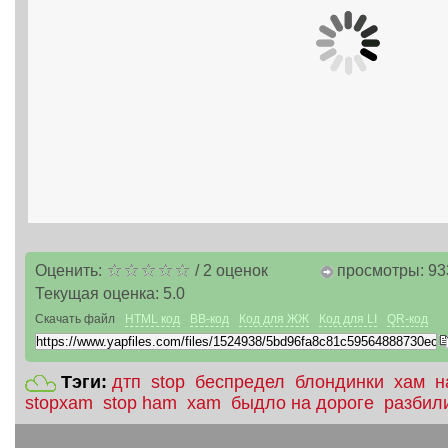
Оценить:
/
2
оценок
просмотры: 93
Текущая оценка:
5.0
Скачать файл
HTML код
BB-код
Код для ЖЖ
Код для LI
QR-код
Тэги:
дтп
stop
беспредел
блондинки
хам
н
stopxam
stop ham
xam
быдло на дороге
разбил