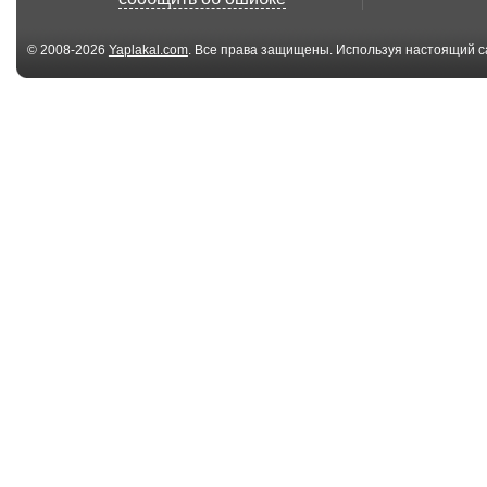
угроза
деятельность
© 2008-2026
Yaplakal.com
. Все права защищены. Используя настоящий с
соглашения
.
05:04
СтопХам - Нарушай!
СтопХам -
Хами! Воруй!
Прокурорская
04:30
СтопХам -
СтопХам -
СтопХамОвичёк
Возвращение
05:49
СтопХам -
СтопХам - Ма
Несносный босс