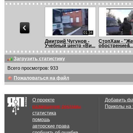
01:34
Дмитрий Чугунов -
СтопХам - "Ж
Учебный центр «Ви...
обострение&..
Загрузить статистику
Всего просмотров: 933
06:41
Пожаловаться на файл
СтопХам - Леди и
СтопХам -
"Чмыри"
Криминальны
Петербург
О проекте
Добавить ф
размещение рекламы
Приколы на
статистика
06:56
помощь
СтопХам -
СтопХам -
авторские права
Дипломатическая
Незаконная
сообщить об ошибке