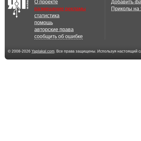
О проекте
Добавить ф
размещение рекламы
Приколы на
статистика
помощь
авторские права
сообщить об ошибке
© 2008-2026
Yaplakal.com
. Все права защищены. Используя настоящий с
соглашения
.