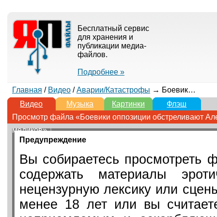
Бесплатный сервис
для хранения и
публикации медиа-
файлов.
Подробнее »
Главная
/
Видео
/
Аварии/Катастрофы
→ Боевики оппозиции обстреливают Алеппо: погибли двое российских медиков
Видео
Музыка
Картинки
Флэш
Просмотр файла «Боевики оппозиции обстреливают Але
медиков» ↓
Предупреждение
Вы собираетесь просмотреть ф
содержать материалы эротич
нецензурную лексику или сцен
менее 18 лет или вы считает