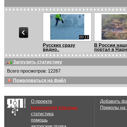
00:13
Русских сразу
В России наш
видно..
портал в Нар
Загрузить статистику
Всего просмотров: 12267
00:26
Пожаловаться на файл
Как легко скрыться
Крестный оте
от погони
Путин - часть 
(Эрдо...
О проекте
Добавить ф
размещение рекламы
Приколы на
статистика
00:13
помощь
Помощь
Дон
авторские права