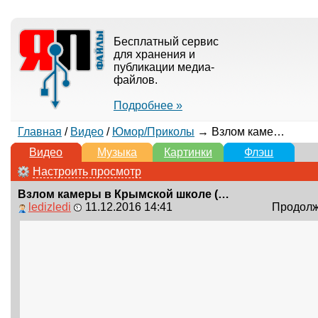
Бесплатный сервис
для хранения и
публикации медиа-
файлов.
Подробнее »
Главная
/
Видео
/
Юмор/Приколы
→ Взлом камеры в Крымской школе (дед Максим, Пистолетов, Зеленый слоник, гимн Украины) | CAM PRANKS
Видео
Музыка
Картинки
Флэш
Настроить просмотр
Взлом камеры в Крымской школе (дед Максим, Пистолетов, Зеленый слоник, гимн Украины) | CAM PRANKS
ledizledi
11.12.2016 14:41
Продолжи