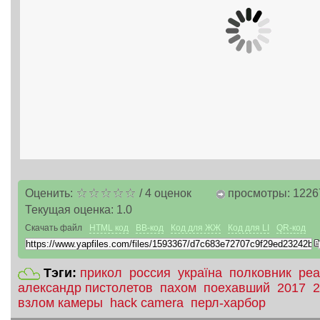
Оценить:
/
4
оценок
просмотры: 1226
Текущая оценка:
1.0
Скачать файл
HTML код
BB-код
Код для ЖЖ
Код для LI
QR-код
Тэги:
прикол
россия
україна
полковник
реа
александр пистолетов
пахом
поехавший
2017
2
взлом камеры
hack camera
перл-харбор