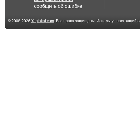
сообщить об ошибке
© 2008-2026
Yaplakal.com
. Все права защищены. Используя настоящий с
соглашения
.
03:50
Антивоенный ролик
Языковой бар
от 2014 года от п...
00:45
Американская
Хождение по 
география
Неньютоновс
жид...
01:19
Star Wars, Робоцып.
Корейский ф
Император Палпа...
про танк Т-34 (