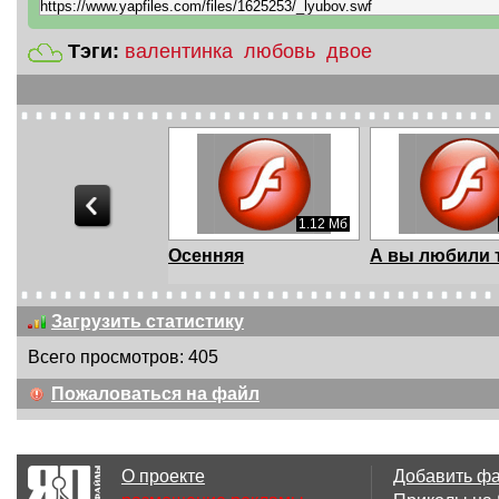
Тэги:
валентинка
любовь
двое
1.12 Мб
Осенняя
А вы любили 
Загрузить статистику
Всего просмотров: 405
8.97 Мб
Пожаловаться на файл
ЛЮБОВЬ-
Звучит мелод
ВОЛШЕБНАЯ
любви
СТРАНА
О проекте
Добавить ф