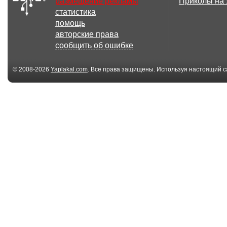
размещение рекламы
Приколы на
статистика
3.21 Мб
помощь
Романтического
"...я выбираю
авторские права
вечера
с тобой......
сообщить об ошибке
© 2008-2026
Yaplakal.com
. Все права защищены. Используя настоящий с
соглашения
.
9.55 Мб
Я влюблён!!!
Валентинка!
8.15 Мб
Два влюблённых
Валентинка!
сердца!