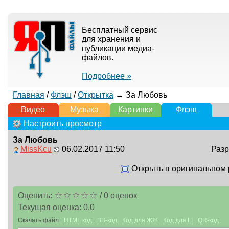
Бесплатный сервис
для хранения и
публикации медиа-
файлов.
Подробнее »
Главная
/
Флэш
/
Открытка
→ За Любовь
Видео
Музыка
Картинки
Флэш
Настроить просмотр
За Любовь
MissKcu
06.02.2017 11:50
Разр
Открыть в оригинальном
Оценить:
/
0
оценок
Текущая оценка:
0.0
Скачать файл
HTML код
BB-код
Код для ЖЖ
Код для LI
QR-код