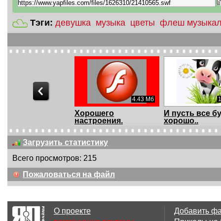
Тэги:
девушка
музыка
цветы
флеш музыкал
4.43 Мб
Хорошего
И пусть все б
настроения.
хорошо..
Загрузить статистику
Всего просмотров: 215
8.43 Мб
Пожаловаться на файл
Как прекрасен этот
А не пора ли 
мир..
чайку?
О проекте
Добавить ф