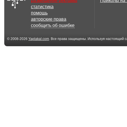
размещение рекламы
Приколы на
статистика
помощь
авторские права
сообщить об ошибке
© 2008-2026
Yaplakal.com
. Все права защищены. Используя настоящий с
соглашения
.