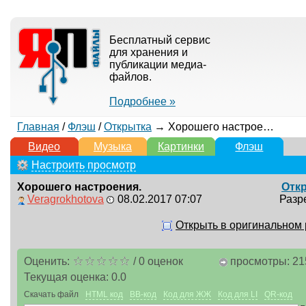
Бесплатный сервис
для хранения и
публикации медиа-
файлов.
Подробнее »
Главная
/
Флэш
/
Открытка
→ Хорошего настроения.
Видео
Музыка
Картинки
Флэш
Настроить просмотр
Хорошего настроения.
Отк
Veragrokhotova
08.02.2017 07:07
Разр
Открыть в оригинальном
Оценить:
/
0
оценок
просмотры: 21
Текущая оценка:
0.0
Скачать файл
HTML код
BB-код
Код для ЖЖ
Код для LI
QR-код