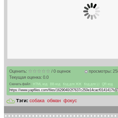
Оценить:
/
0
оценок
просмотры: 25
Текущая оценка:
0.0
Скачать файл
HTML код
BB-код
Код для ЖЖ
Код для LI
QR-код
Тэги:
собака
обман
фокус