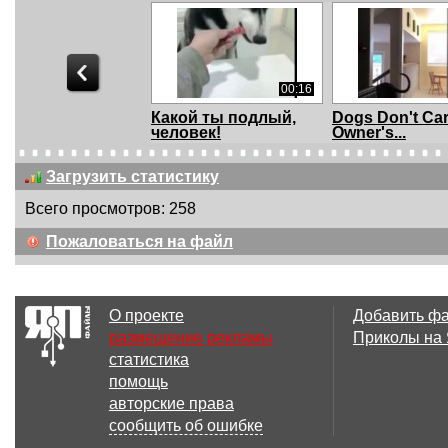
00:16
Какой ты подлый,
Dogs Don't Car
человек!
Owner's...
Загрузить статистику
Всего просмотров: 258
00:29
Пожаловаться на файл
Оптическая
Обманул пса
иллюзия, которая
взорвет...
О проекте
Добавить ф
размещение рекламы
Приколы на
статистика
02:21
помощь
Невидимый стул.
Кот-скорняк
авторские права
Классный трюк.
(диафильм)
сообщить об ошибке