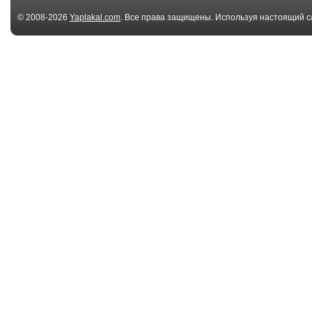
© 2008-2026
Yaplakal.com
. Все права защищены. Используя настоящий с
соглашения
.
00:10
Wait for it
savage kitty
01:07
This area is
Спасение пса.
dangerous
02:05
Собака на лыжне
52863813590