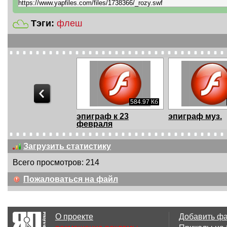
Тэги:
флeш
584.97 Кб
эпиграф к 23
эпиграф муз.
февраля
Загрузить статистику
Всего просмотров: 214
631.62 Кб
Пожаловаться на файл
lkz Cdtnkfys c lytv
для друзей Га
hj;ltybz
О проекте
Добавить ф