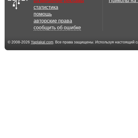
размещение рекламы
Приколы на
статистика
1.56 Мб
помощь
Моя грустная осень
шабаш ведьм
авторские права
Рада Рай
сообщить об ошибке
© 2008-2026
Yaplakal.com
. Все права защищены. Используя настоящий с
соглашения
.
476.2 Кб
Ах белый теплоход...
флешка С Дне
Рождения
2.24 Мб
18 
для irinushka - oren
Happy Valentin