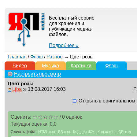
Бесплатный сервис
для хранения и
публикации медиа-
файлов.
Подробнее »
Главная
/
Флэш
/
Разное
→ Цвет розы
Видео
Музыка
Картинки
Флэш
Настроить просмотр
Цвет розы
Ljba
13.08.2017 16:03
Р
Открыть в оригинальном
Оценить:
/
0
оценок
Текущая оценка:
0.0
Скачать файл
HTML код
BB-код
Код для ЖЖ
Код для LI
QR-код