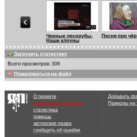
05:23
Черные лесорубы.
Песня про чёр
Наши клоуны
Загрузить статистику
Всего просмотров: 309
01:45
Пожаловаться на файл
Бурановские
Вектор Движе
бабушки
№17. Наша
олимпиада...
О проекте
Добавить ф
размещение рекламы
Приколы на
статистика
04:01
помощь
ЧУБЧИК
Мои носки ис
авторские права
КУЧЕРЯВЫЙ -
Чембарский
сообщить об ошибке
ПРИКОЛ-РЖАЧ! ;)