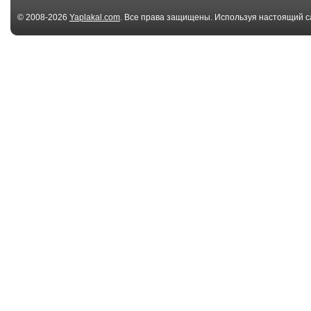
© 2008-2026
Yaplakal.com
. Все права защищены. Используя настоящий с
соглашения
.
03:42
Голос Омерики -
Ромa Седлецк
"Дай сигарету!...
-Три Кола, Iron
41 файл(ов)
41 
Мега Хит - Три Кола
ТРИ КОЛА Пап
АНИМАЦИЯ
(Русский ...
41 файл(ов)
41 
клип на плазме в
Три Кола -
Минском метро
СЕРПАНТИН
груп...