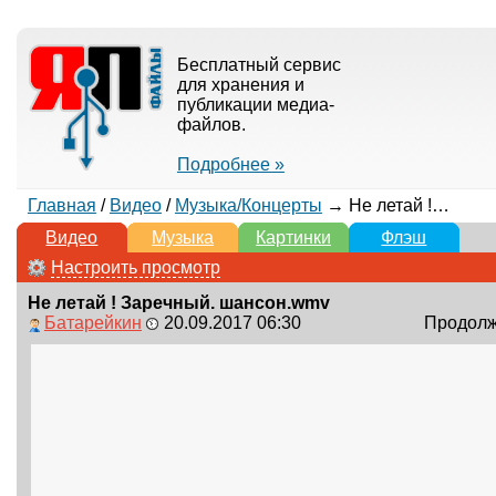
Бесплатный сервис
для хранения и
публикации медиа-
файлов.
Подробнее »
Главная
/
Видео
/
Музыка/Концерты
→ Не летай ! Заречный. шансон.wmv
Видео
Музыка
Картинки
Флэш
Настроить просмотр
Не летай ! Заречный. шансон.wmv
Батарейкин
20.09.2017 06:30
Продолжи