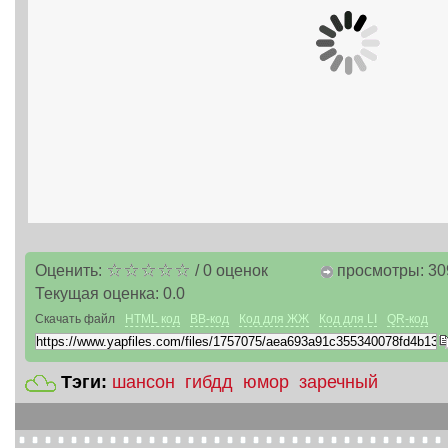
Оценить:
/
0
оценок
просмотры: 30
Текущая оценка:
0.0
Скачать файл
HTML код
BB-код
Код для ЖЖ
Код для LI
QR-код
Тэги:
шансон
гибдд
юмор
заречный